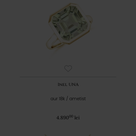
Inel UNA
aur 18k / ametist
00
4.890
lei