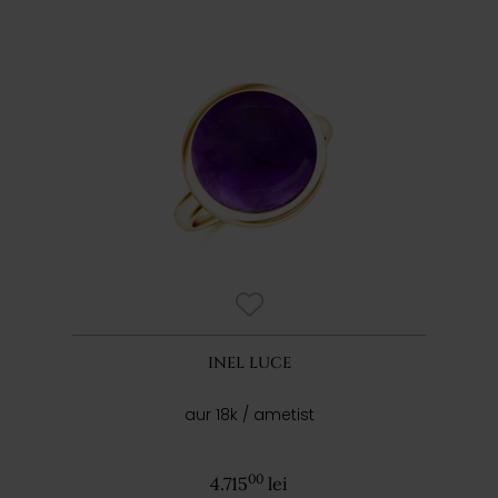
INEL LUCE
aur 18k / ametist
00
4.715
lei