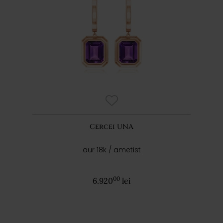
Cercei UNA
aur 18k / ametist
00
6.920
lei