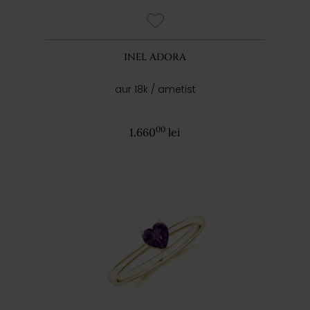
INEL ADORA
aur 18k / ametist
00
1.660
lei