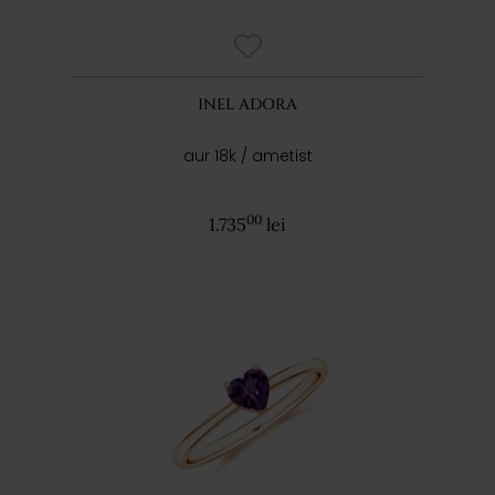
INEL ADORA
aur 18k / ametist
00
1.735
lei