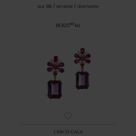
aur 18k / ametist / diamante
00
18.825
lei
CERCEI GALA