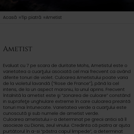
Acasă
Tip piatră
Ametist
Ametist
Evaluat cu 7 pe scara de duritate Mohs, Ametistul este o
varietatea a cuarţului asociatã cel mai frecvent ca având
diferite tonuri de violet. Culoarea Ametistului poate varia
de la violetul lavandã (“Rose de France”), pânã la cel
intens, de la un aspect maroniu, la unul aprins. Frecvent
întalnitã la ametist este şi “zonarea de culoare” constând
in suprafeţe unghiulare extreme în care culoarea prezintã
tonuri mai întunecate. Varietatea verde a cuarţului este
cunoscutã şi sub numele de ametist verde.
Culoarea ametistului i-a determinat pe grecii antici sã îl
asocieze cu Dionis, zeul vinului. Credinta cã piatra ar ajuta
purtãtorul în a-si “pãstra capul limpede”, a determinat