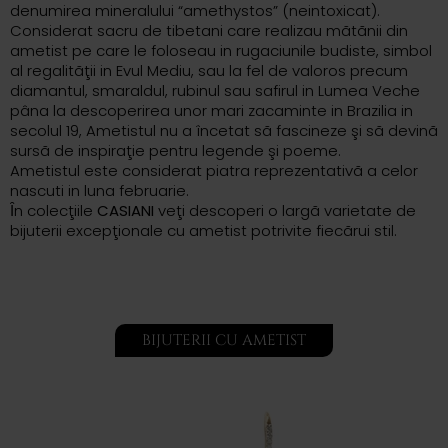
denumirea mineralului “amethystos” (neintoxicat).
Considerat sacru de tibetani care realizau mãtãnii din
ametist pe care le foloseau in rugaciunile budiste, simbol
al regalitãţii in Evul Mediu, sau la fel de valoros precum
diamantul, smaraldul, rubinul sau safirul in Lumea Veche
pâna la descoperirea unor mari zacaminte in Brazilia in
secolul 19, Ametistul nu a încetat sã fascineze şi sã devinã
sursã de inspiraţie pentru legende şi poeme.
Ametistul este considerat piatra reprezentativ
ã a celor
nascuti in luna februarie.
Ȋn colecţiile
CASIANI
veţi descoperi o largã varietate de
bijuterii excepţionale cu ametist potrivite fiecãrui stil.
BIJUTERII CU AMETIST