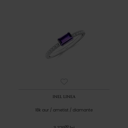
INEL LINEA
18k aur / ametist / diamante
00
3.270
lei