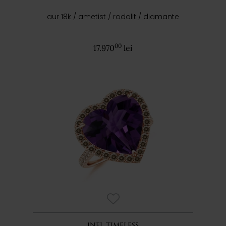
aur 18k / ametist / rodolit / diamante
00
17.970
lei
INEL TIMELESS