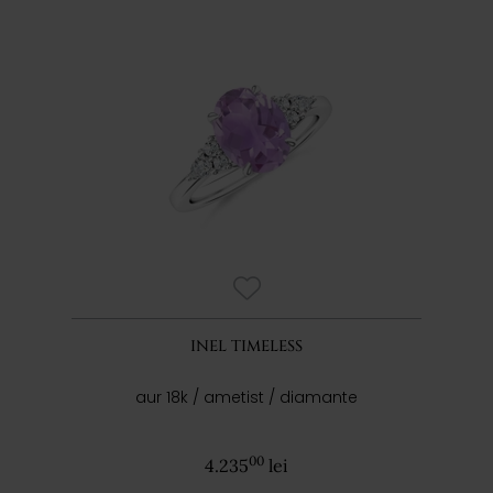
INEL TIMELESS
aur 18k / ametist / diamante
00
4.235
lei