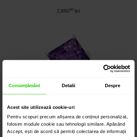
00
2.895
lei
Consimțământ
Detalii
Despre
Acest site utilizează cookie-uri
Pentru scopuri precum afișarea de conținut personalizat,
INEL TIMELESS
folosim module cookie sau tehnologii similare. Apăsând
Accept, ești de acord să permiți colectarea de informații
aur 18k / ametist / diamante