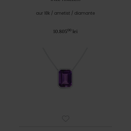
aur 18k / ametist / diamante
00
10.805
lei