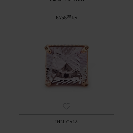
00
6.755
lei
INEL GALA