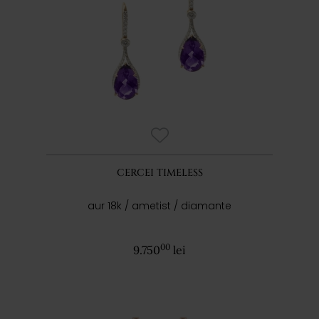
CERCEI TIMELESS
aur 18k / ametist / diamante
00
9.750
lei