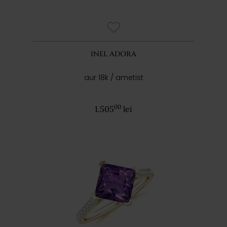
INEL ADORA
aur 18k / ametist
00
1.505
lei