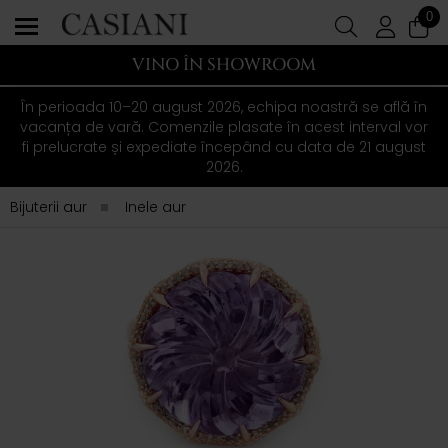
0
VINO ÎN SHOWROOM
În perioada 10–20 august 2026, echipa noastră se află în
vacanța de vară. Comenzile plasate în acest interval vor
fi prelucrate și expediate începând cu data de 21 august
2026.
Bijuterii aur
Inele aur