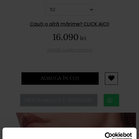
Cauți o altă mărime? CLICK AICI!
16.090
lei
detalii suplimentare
ADAUGĂ ÎN COȘ
PROGRAMEAZĂ O ÎNTÂLNIRE