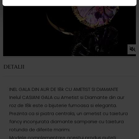
DETALII
INEL GALA DIN AUR DE 18k CU AMETIST SI DIAMANTE
Inelul CASIANI GALA cu Ametist si Diamante din aur
roz de 18k este o bijuterie fumoasa si eleganta.
Prezinta ca si piatra centrala, un ametist cu taietura
fancy inconjurata diamante sampanie cu taietura
rotunda de diferite marimi.
Modele complementare acestui produs puteti