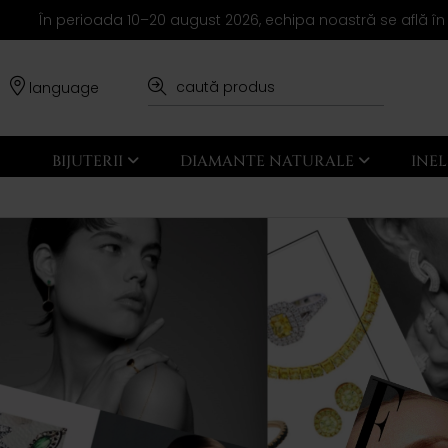
În perioada 10–20 august 2026, echipa noastră se află în
language
BIJUTERII
DIAMANTE NATURALE
INE