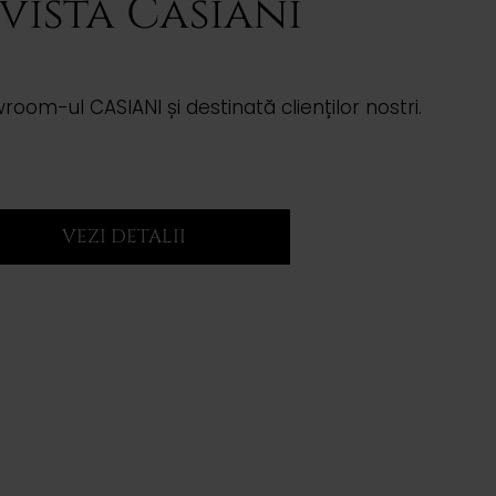
vista Casiani
room-ul CASIANI și destinată clienților nostri.
VEZI DETALII