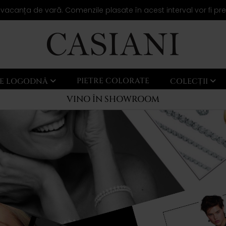
 vacanța de vară. Comenzile plasate în acest interval vor fi pr
PIETRE COLORATE
LE LOGODNĂ
COLECȚII
VINO ÎN SHOWROOM