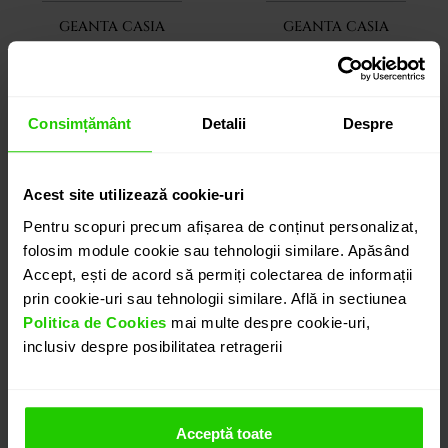
GEANTA CASIA
GEANTA CASIA
piele / metal in ton
piele / metal in ton
auriu
argintiu
Consimțământ
Detalii
Despre
6.520 lei
6.520 lei
Acest site utilizează cookie-uri
Pentru scopuri precum afișarea de conținut personalizat,
folosim module cookie sau tehnologii similare. Apăsând
Accept, ești de acord să permiți colectarea de informații
prin cookie-uri sau tehnologii similare. Află in sectiunea
Politica de Cookies
mai multe despre cookie-uri,
inclusiv despre posibilitatea retragerii
Acceptă toate