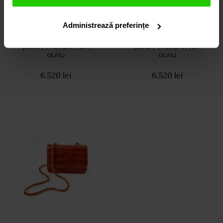
GEANTA CASIA
GEANTA CASIA
Administrează preferințe
piele / metal in ton
piele / metal in ton
auriu
auriu
6.520 lei
6.520 lei