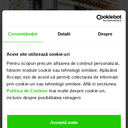
Consimțământ
Detalii
Despre
Acest site utilizează cookie-uri
Pentru scopuri precum afișarea de conținut personalizat,
folosim module cookie sau tehnologii similare. Apăsând
Showroom
Accept, ești de acord să permiți colectarea de informații
prin cookie-uri sau tehnologii similare. Află in sectiunea
Politica de Cookies
mai multe despre cookie-uri,
Adresa showroom CASIANI:
Strada Londra nr.22, Sector 1 - Bucuresti /
inclusiv despre posibilitatea retragerii
Romania, Cod Postal: 011763
E-mail: office@casiani.ro
Acceptă toate
Tel.: +40 740259599