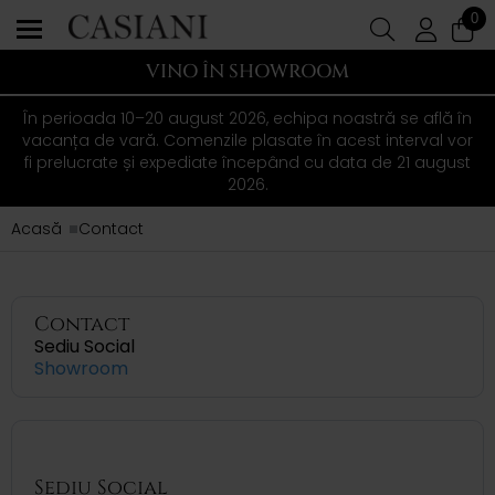
0
VINO ÎN SHOWROOM
În perioada 10–20 august 2026, echipa noastră se află în
vacanța de vară. Comenzile plasate în acest interval vor
fi prelucrate și expediate începând cu data de 21 august
2026.
Acasă
Contact
Contact
Sediu Social
Showroom
Sediu Social