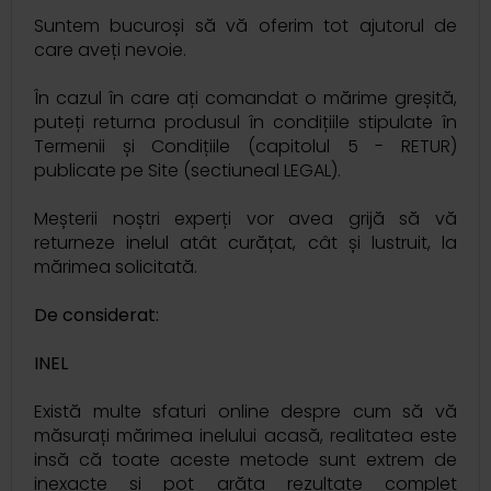
Suntem bucuroși să vă oferim tot ajutorul de
care aveți nevoie.
În cazul în care ați comandat o mărime greșită,
puteți returna produsul în condițiile stipulate în
Termenii și Condițiile (capitolul 5 - RETUR)
publicate pe Site (sectiuneal LEGAL).
Meșterii noștri experți vor avea grijă să vă
returneze inelul atât curățat, cât și lustruit, la
mărimea solicitată.
De considerat:
INEL
Există multe sfaturi online despre cum să vă
măsurați mărimea inelului acasă, realitatea este
insă că toate aceste metode sunt extrem de
inexacte și pot arăta rezultate complet