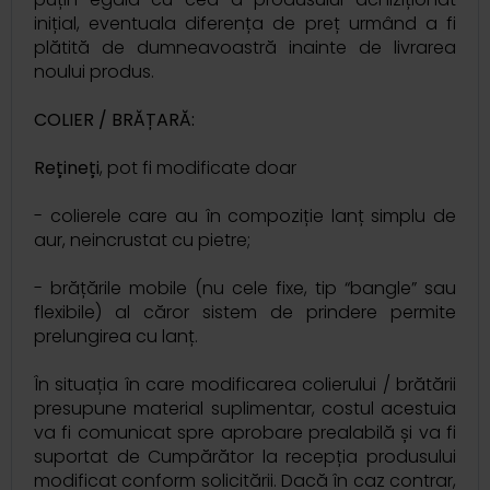
inițial, eventuala diferența de preț urmând a fi
plătită de dumneavoastră inainte de livrarea
noului produs.
COLIER / BRĂȚARĂ:
Rețineți
, pot fi modificate doar
- colierele care au în compoziție lanț simplu de
aur, neincrustat cu pietre;
- brățările mobile (nu cele fixe, tip “bangle” sau
flexibile) al căror sistem de prindere permite
prelungirea cu lanț.
În situația în care modificarea colierului / brătării
presupune material suplimentar, costul acestuia
va fi comunicat spre aprobare prealabilă și va fi
suportat de Cumpărător la recepția produsului
modificat conform solicitării. Dacă în caz contrar,