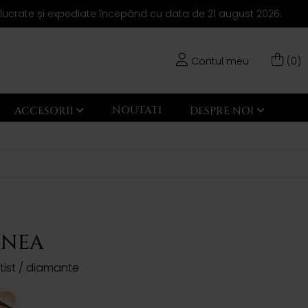
elucrate și expediate începând cu data de 21 august 2026.
Contul meu
(0)
NOUTATI
ACCESORII
DESPRE NOI
INEA
tist / diamante