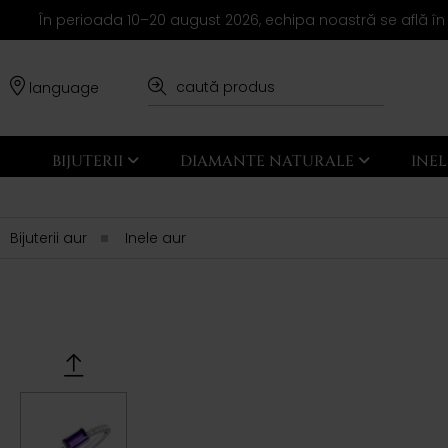
În perioada 10–20 august 2026, echipa noastră se află în
language
BIJUTERII
DIAMANTE NATURALE
INE
Bijuterii aur
Inele aur