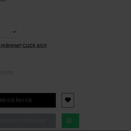
 mărime? CLICK AICI!
mentare
AUGĂ ÎN COȘ
EAZĂ O ÎNTÂLNIRE