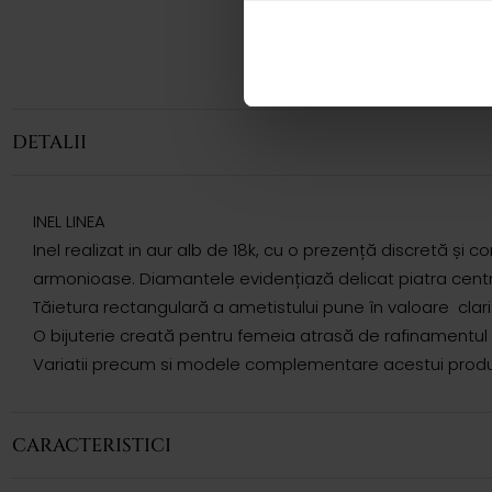
DETALII
INEL LINEA
Inel realizat in aur alb de 18k, cu o prezență discretă și 
armonioase. Diamantele evidențiază delicat piatra centrală
Tăietura rectangulară a ametistului pune în valoare clarita
O bijuterie creată pentru femeia atrasă de rafinamentul un
Variatii precum si modele complementare acestui produs 
CARACTERISTICI