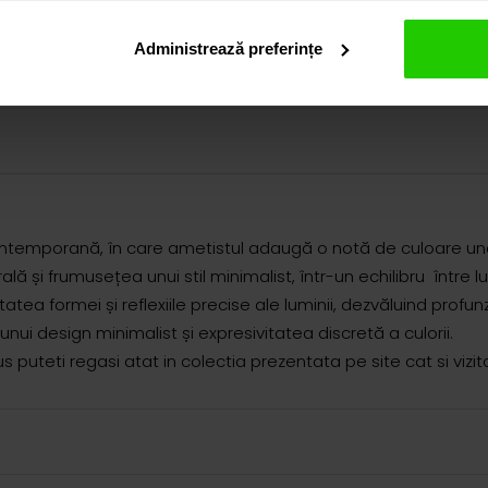
Administrează preferințe
contemporană, în care ametistul adaugă o notă de culoare unei c
 și frumusețea unui stil minimalist, într-un echilibru între l
tea formei și reflexiile precise ale luminii, dezvăluind profunz
ui design minimalist și expresivitatea discretă a culorii.
puteti regasi atat in colectia prezentata pe site cat si viz