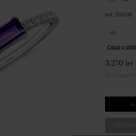
Ref: 200039
Cauți o altă
3.270
lei
detalii supli
AD
PROGRAM