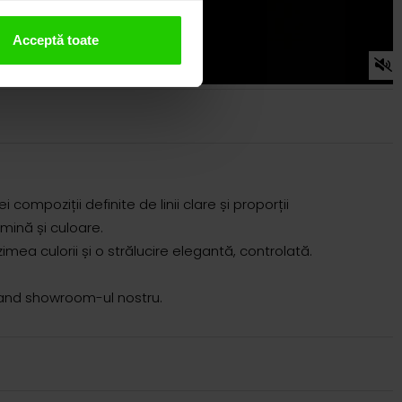
Acceptă toate
ompoziții definite de linii clare și proporții
umină și culoare.
imea culorii și o strălucire elegantă, controlată.
itand showroom-ul nostru.