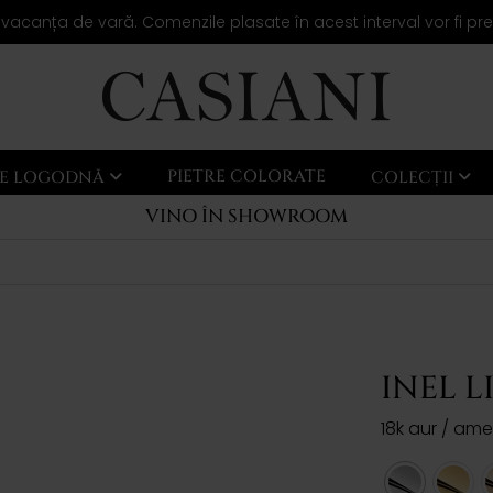
 vacanța de vară. Comenzile plasate în acest interval vor fi pr
PIETRE COLORATE
LE LOGODNĂ
COLECȚII
VINO ÎN SHOWROOM
INEL L
18k aur / ame