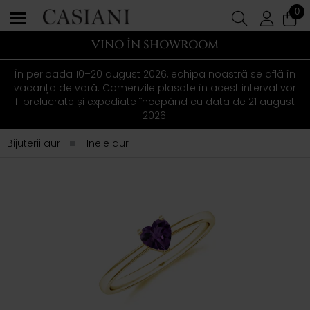
0
VINO ÎN SHOWROOM
În perioada 10–20 august 2026, echipa noastră se află în
vacanța de vară. Comenzile plasate în acest interval vor
fi prelucrate și expediate începând cu data de 21 august
2026.
Bijuterii aur
Inele aur