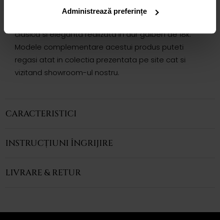
INEL ADORA
Administrează preferințe
Inelul CASIANI ADORA cu ametist este o bijuterie
clasica si eleganta realizata in aur galben de 18k.
Modele complementare acestui produs puteti
regasi atat in colectia prezentata pe site cat si
vizitand showroom-ul nostru.
CARACTERISTICI
INSTRUCȚIUNI ÎNGRIJIRE
LIVRARE & RETUR