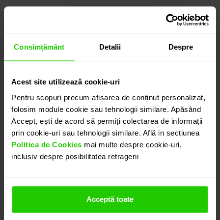
Cauți o altă mărime? CLICK AICI!
Consimțământ
Detalii
Despre
1.735
lei
detalii suplimentare
Acest site utilizează cookie-uri
Pentru scopuri precum afișarea de conținut personalizat,
folosim module cookie sau tehnologii similare. Apăsând
Accept, ești de acord să permiți colectarea de informații
ADAUGĂ ÎN COȘ
prin cookie-uri sau tehnologii similare. Află in sectiunea
Politica de Cookies
mai multe despre cookie-uri,
inclusiv despre posibilitatea retragerii
PROGRAMEAZĂ O ÎNTÂLNIRE
DETALII
Acceptă toate