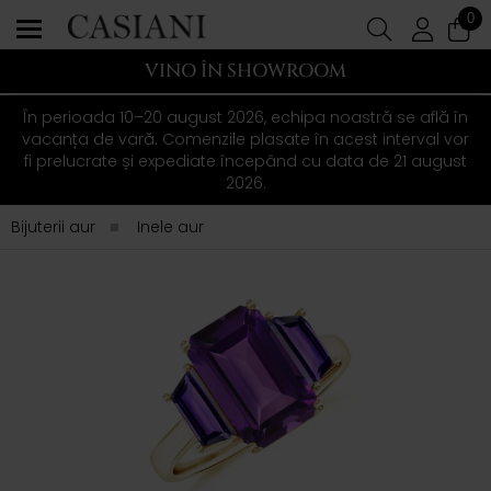
0
VINO ÎN SHOWROOM
În perioada 10–20 august 2026, echipa noastră se află în
vacanța de vară. Comenzile plasate în acest interval vor
fi prelucrate și expediate începând cu data de 21 august
2026.
Bijuterii aur
Inele aur