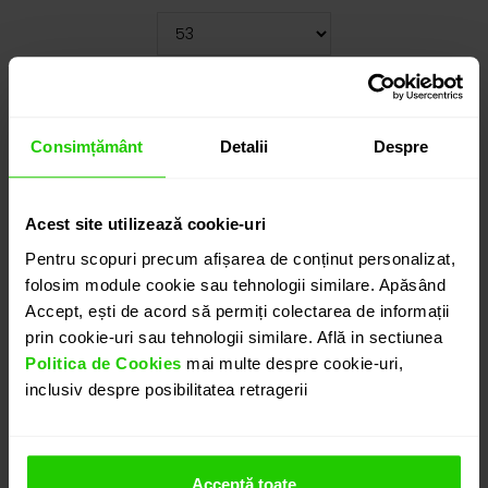
Cauți o altă mărime? CLICK AICI!
5.130
lei
Consimțământ
Detalii
Despre
detalii suplimentare
Acest site utilizează cookie-uri
Pentru scopuri precum afișarea de conținut personalizat,
ADAUGĂ ÎN COȘ
folosim module cookie sau tehnologii similare. Apăsând
Accept, ești de acord să permiți colectarea de informații
prin cookie-uri sau tehnologii similare. Află in sectiunea
PROGRAMEAZĂ O ÎNTÂLNIRE
Politica de Cookies
mai multe despre cookie-uri,
inclusiv despre posibilitatea retragerii
DETALII
Acceptă toate