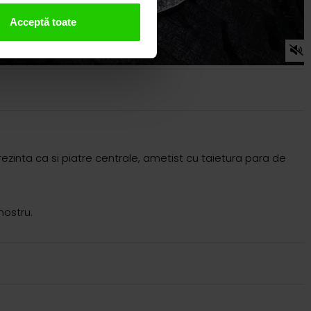
Acceptă toate
ezinta ca si piatre centrale, ametist cu taietura para de
nostru.