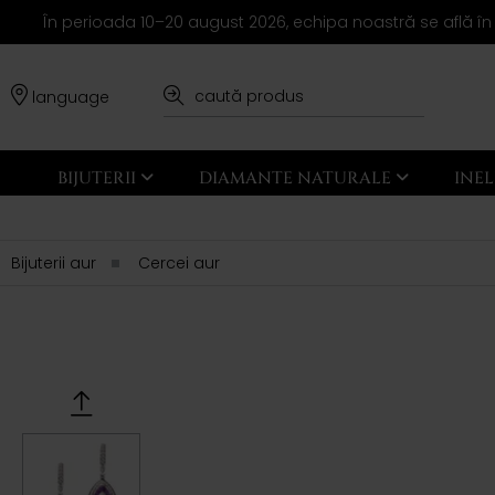
În perioada 10–20 august 2026, echipa noastră se află în
language
BIJUTERII
DIAMANTE NATURALE
INE
Bijuterii aur
Cercei aur