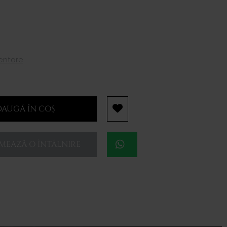
mentare
AUGĂ ÎN COȘ
EAZĂ O ÎNTÂLNIRE