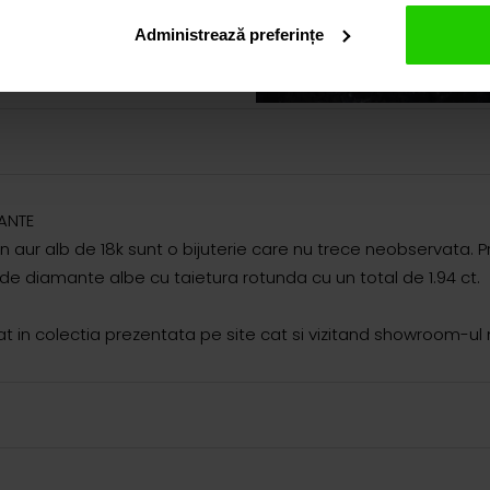
Administrează preferințe
MANTE
aur alb de 18k sunt o bijuterie care nu trece neobservata. Pr
uri de diamante albe cu taietura rotunda cu un total de 1.94 ct.
in colectia prezentata pe site cat si vizitand showroom-ul 