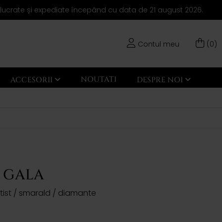
elucrate și expediate începând cu data de 21 august 2026.
Contul meu
(0)
NOUTATI
ACCESORII
DESPRE NOI
i GALA
tist / smarald / diamante