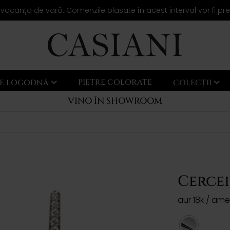
 vacanța de vară. Comenzile plasate în acest interval vor fi pr
PIETRE COLORATE
LE LOGODNĂ
COLECȚII
VINO ÎN SHOWROOM
Cerce
aur 18k / ame