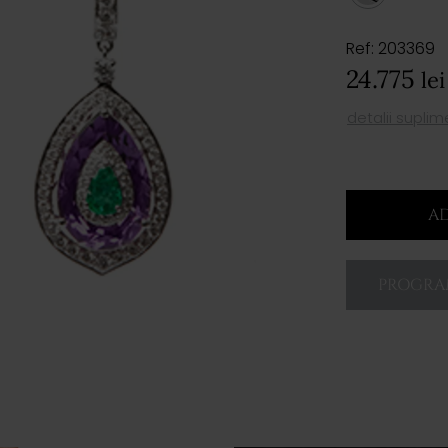
Ref: 203369
24.775
lei
detalii supli
AD
PROGRAM