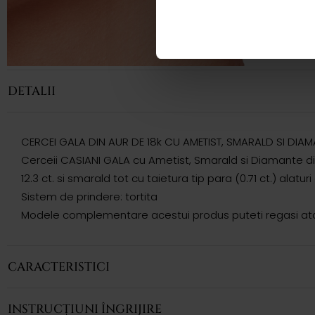
DETALII
CERCEI GALA DIN AUR DE 18k CU AMETIST, SMARALD SI DIA
Cerceii CASIANI GALA cu Ametist, Smarald si Diamante din 
12.3 ct. si smarald tot cu taietura tip para (0.71 ct.) alat
Sistem de prindere: tortita
Modele complementare acestui produs puteti regasi atat 
CARACTERISTICI
INSTRUCȚIUNI ÎNGRIJIRE