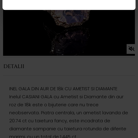
DETALII
INEL GALA DIN AUR DE 18k CU AMETIST SI DIAMANTE
Inelul CASIANI GALA cu Ametist si Diamante din aur
roz de 18k este o bijuterie care nu trece
neobservata. Piatra centrala, un ametist lavanda de
20.74 ct cu taietura fancy, este incadrata de
diamante sampanie cu taietura rotunda de diferite
marimi, cu un total de 1.445 ct.