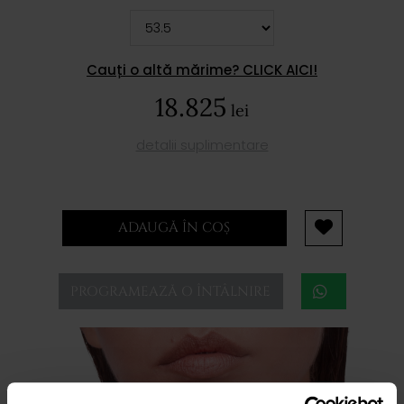
Cauți o altă mărime? CLICK AICI!
18.825
lei
detalii suplimentare
ADAUGĂ ÎN COȘ
PROGRAMEAZĂ O ÎNTÂLNIRE