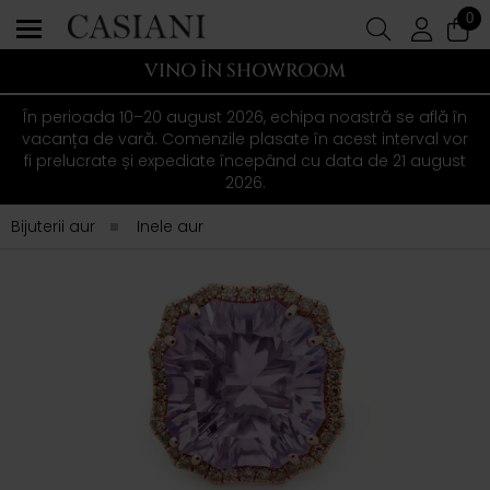
0
VINO ÎN SHOWROOM
În perioada 10–20 august 2026, echipa noastră se află în
vacanța de vară. Comenzile plasate în acest interval vor
fi prelucrate și expediate începând cu data de 21 august
2026.
Bijuterii aur
Inele aur