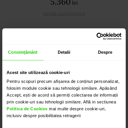
5.360
lei
detalii suplimentare
ADAUGĂ ÎN COȘ
Consimțământ
Detalii
Despre
PROGRAMEAZĂ O ÎNTÂLNIRE
Acest site utilizează cookie-uri
DETALII
Pentru scopuri precum afișarea de conținut personalizat,
folosim module cookie sau tehnologii similare. Apăsând
Accept, ești de acord să permiți colectarea de informații
CERCEI GEMMA
prin cookie-uri sau tehnologii similare. Află in sectiunea
Cercei realizati in aur galben de 18k cu o eleganță
Politica de Cookies
mai multe despre cookie-uri,
contemporană, în care ametistul de un violet în ton
inclusiv despre posibilitatea retragerii
mediu, cu o transparență cristalină și luminozitate