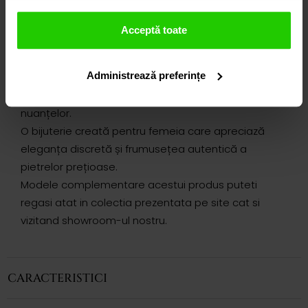
clară, definit de echilibru și rafinament, este pus în
valoare prin claritatea și profunzimea tăieturii
Acceptă toate
emerald cut.
Succesiunea pietrelor și montura minimalistă
Administrează preferințe
creează un joc subtil de lumină și reflexii,
accentuând rafinamentul liniilor și expresivitatea
nuanțelor.
O bijuterie creată pentru femeia care apreciază
eleganța discretă și frumusețea autentică a
pietrelor prețioase.
Modele complementare acestui produs puteti
regasi atat in colectia prezentata pe site cat si
vizitand showroom-ul nostru.
CARACTERISTICI