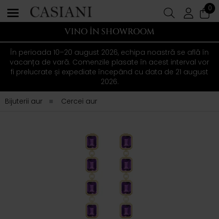
0
VINO ÎN SHOWROOM
În perioada 10–20 august 2026, echipa noastră se află în
vacanța de vară. Comenzile plasate în acest interval vor
fi prelucrate și expediate începând cu data de 21 august
2026.
Bijuterii aur
Cercei aur