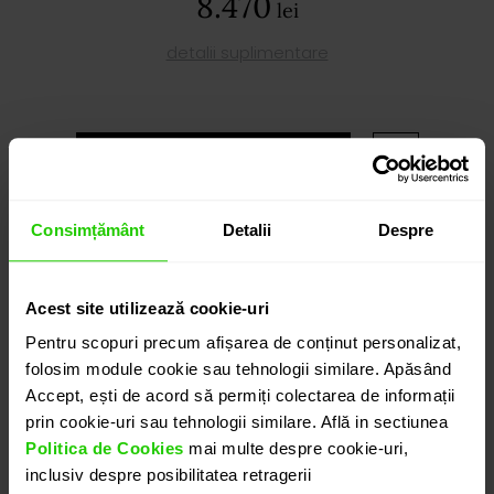
8.470
lei
detalii suplimentare
ADAUGĂ ÎN COȘ
Consimțământ
Detalii
Despre
PROGRAMEAZĂ O ÎNTÂLNIRE
DETALII
Acest site utilizează cookie-uri
Pentru scopuri precum afișarea de conținut personalizat,
folosim module cookie sau tehnologii similare. Apăsând
CERCEI ALLEGRIA
Accept, ești de acord să permiți colectarea de informații
Cercei realizati in aur galben de 18k in care ametistul
prin cookie-uri sau tehnologii similare. Află in sectiunea
alaturi de peridot conturează o prezență luminoasă
Politica de Cookies
mai multe despre cookie-uri,
și fluidă, definită de o structură rafinată și reflexii
inclusiv despre posibilitatea retragerii