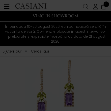
0
VINO ÎN SHOWROOM
În perioada 10–20 august 2026, echipa noastră se află în
vacanța de vară. Comenzile plasate în acest interval vor
fi prelucrate și expediate începând cu data de 21 august
2026.
Bijuterii aur
Cercei aur