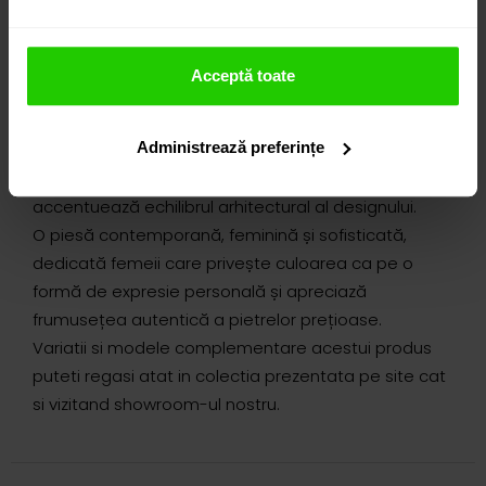
elegante. Tăietura octagon a ametistului
evidențiază claritatea formei și modul distinct în
care lumina traversează piatra, dezvăluind
Acceptă toate
profunzime cromatică, nuanțe intense și o strălucire
controlată. Mișcarea delicată a cerceilor amplifică
Administrează preferințe
jocul luminii și pune în valoare trăsăturile.
Diamantele completează discret compoziția și
accentuează echilibrul arhitectural al designului.
O piesă contemporană, feminină și sofisticată,
dedicată femeii care privește culoarea ca pe o
formă de expresie personală și apreciază
frumusețea autentică a pietrelor prețioase.
Variatii si modele complementare acestui produs
puteti regasi atat in colectia prezentata pe site cat
si vizitand showroom-ul nostru.