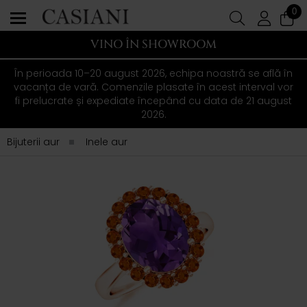
0
VINO ÎN SHOWROOM
În perioada 10–20 august 2026, echipa noastră se află în
vacanța de vară. Comenzile plasate în acest interval vor
fi prelucrate și expediate începând cu data de 21 august
2026.
Bijuterii aur
Inele aur