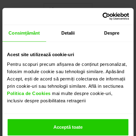
Cauți o altă mărime? CLICK AICI!
Consimțământ
Detalii
Despre
6.085
lei
detalii suplimentare
Acest site utilizează cookie-uri
Pentru scopuri precum afișarea de conținut personalizat,
folosim module cookie sau tehnologii similare. Apăsând
ADAUGĂ ÎN COȘ
Accept, ești de acord să permiți colectarea de informații
prin cookie-uri sau tehnologii similare. Află in sectiunea
Politica de Cookies
mai multe despre cookie-uri,
PROGRAMEAZĂ O ÎNTÂLNIRE
inclusiv despre posibilitatea retragerii
DETALII
Acceptă toate