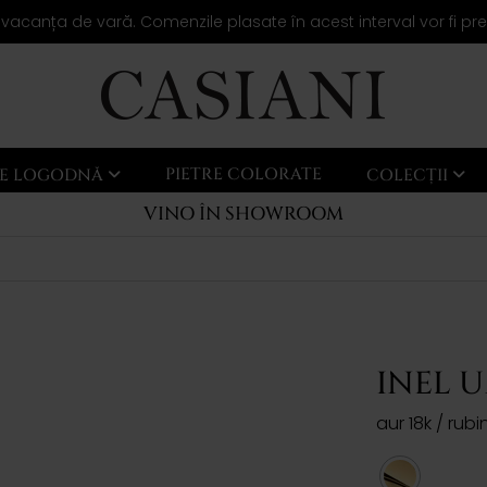
 vacanța de vară. Comenzile plasate în acest interval vor fi pr
PIETRE COLORATE
LE LOGODNĂ
COLECȚII
VINO ÎN SHOWROOM
INEL 
aur 18k / rubi