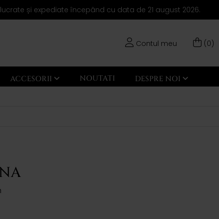
elucrate și expediate începând cu data de 21 august 2026.
Contul meu
(0)
NOUTATI
ACCESORII
DESPRE NOI
UNA
n