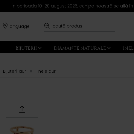
În perioada 10–20 august 2026, echipa noastră se află în
language
BIJUTERII
DIAMANTE NATURALE
INE
Bijuterii aur
Inele aur