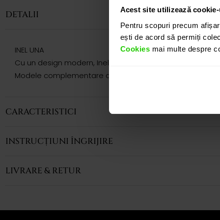
Acest site utilizează cookie-
DETALII
Pentru scopuri precum afișar
ești de acord să permiți colec
Cookies
mai multe despre coo
INEL UNA
Cu un design modern, Inelul CASIANI UNA prezinta un rubin
Modele complementare acestui produs puteti regasi atat 
CARACTERISTICI
INSTRUCȚIUNI ÎNGRIJIRE
LIVRARE & RETUR