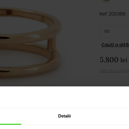
Ref: 200366
Cauți o altă
5.800
lei
detalii supli
AD
Detalii
PROGRAM