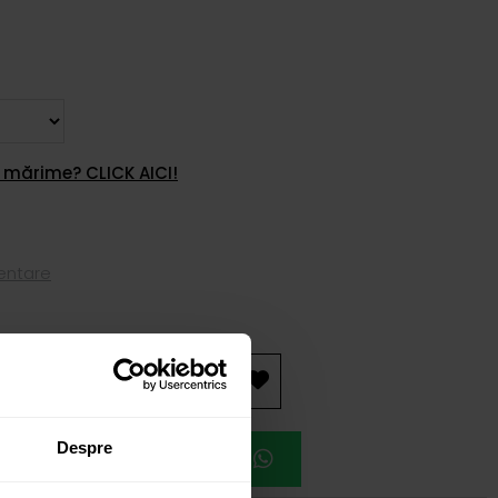
 mărime? CLICK AICI!
mentare
AUGĂ ÎN COȘ
Despre
EAZĂ O ÎNTÂLNIRE