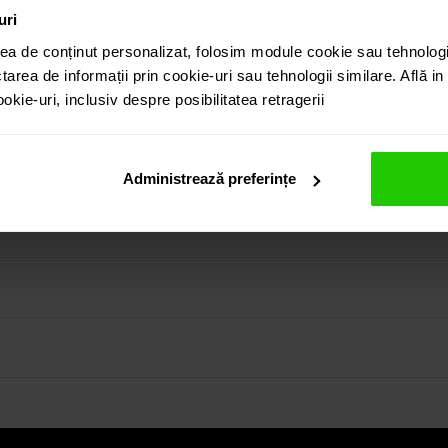
uri
ea de conținut personalizat, folosim module cookie sau tehnologi
tarea de informații prin cookie-uri sau tehnologii similare. Află i
kie-uri, inclusiv despre posibilitatea retragerii
 incastrat in aur galben de 18k.
in colectia prezentata pe site cat si vizitand showroom-ul 
Administrează preferințe