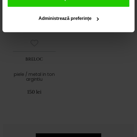
Administrează preferințe
BRELOC
piele / metal in ton
argintiu
150 lei