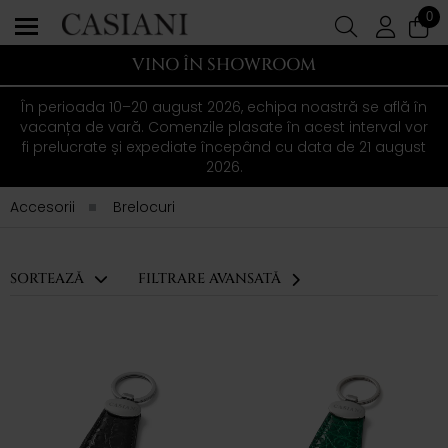
0
VINO ÎN SHOWROOM
În perioada 10–20 august 2026, echipa noastră se află în
vacanța de vară. Comenzile plasate în acest interval vor
fi prelucrate și expediate începând cu data de 21 august
2026.
Accesorii
Brelocuri
SORTEAZĂ
FILTRARE AVANSATĂ