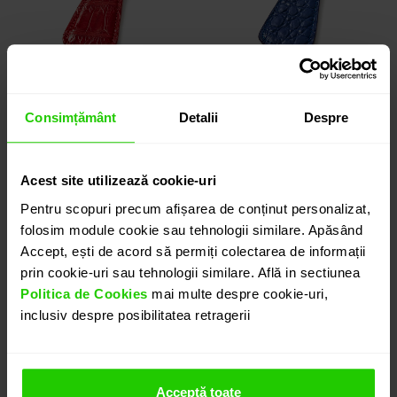
Consimțământ
Detalii
Despre
BRELOC
BRELOC
Acest site utilizează cookie-uri
piele / metal in ton
piele / metal in ton
Pentru scopuri precum afișarea de conținut personalizat,
argintiu
argintiu
folosim module cookie sau tehnologii similare. Apăsând
150 lei
150 lei
Accept, ești de acord să permiți colectarea de informații
prin cookie-uri sau tehnologii similare. Află in sectiunea
Politica de Cookies
mai multe despre cookie-uri,
inclusiv despre posibilitatea retragerii
Acceptă toate