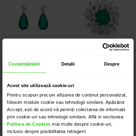
Consimțământ
Detalii
Despre
CERCEI GALA
INEL GALA
aur 18k / smarald /
aur 18k / smarald /
Acest site utilizează cookie-uri
diamante
diamante
Pentru scopuri precum afișarea de conținut personalizat,
71.810 lei
50.175 lei
folosim module cookie sau tehnologii similare. Apăsând
Accept, ești de acord să permiți colectarea de informații
prin cookie-uri sau tehnologii similare. Află in sectiunea
Politica de Cookies
mai multe despre cookie-uri,
inclusiv despre posibilitatea retragerii