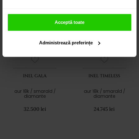
Acceptă toate
Administrează preferințe
INEL GALA
INEL TIMELESS
aur 18k / smarald /
aur 18k / smarald /
diamante
diamante
32.500 lei
24.745 lei