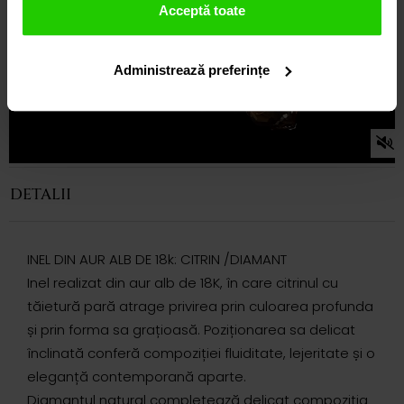
Acceptă toate
Administrează preferințe
DETALII
INEL DIN AUR ALB DE 18k: CITRIN /DIAMANT
Inel realizat din aur alb de 18K, în care citrinul cu
tăietură pară atrage privirea prin culoarea profunda
și prin forma sa grațioasă. Poziționarea sa delicat
înclinată conferă compoziției fluiditate, lejeritate și o
eleganță contemporană aparte.
Diamantul natural completează delicat compoziția