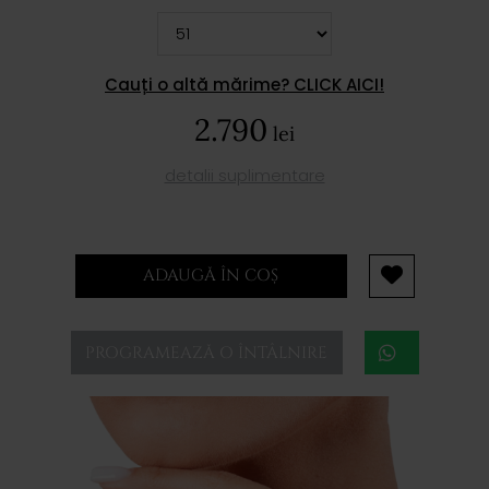
Cauți o altă mărime? CLICK AICI!
2.790
lei
detalii suplimentare
ADAUGĂ ÎN COȘ
PROGRAMEAZĂ O ÎNTÂLNIRE