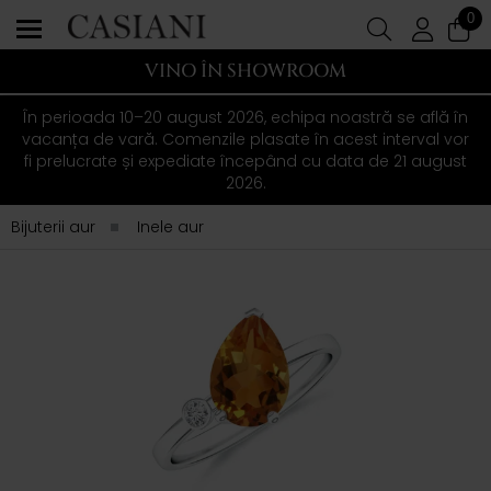
0
VINO ÎN SHOWROOM
În perioada 10–20 august 2026, echipa noastră se află în
vacanța de vară. Comenzile plasate în acest interval vor
fi prelucrate și expediate începând cu data de 21 august
2026.
Bijuterii aur
Inele aur