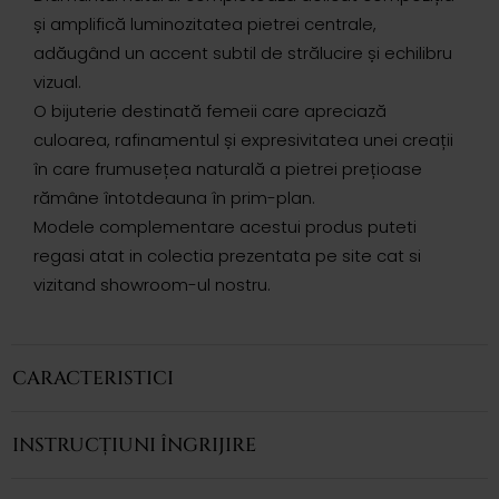
și amplifică luminozitatea pietrei centrale,
adăugând un accent subtil de strălucire și echilibru
vizual.
O bijuterie destinată femeii care apreciază
culoarea, rafinamentul și expresivitatea unei creații
în care frumusețea naturală a pietrei prețioase
rămâne întotdeauna în prim-plan.
Modele complementare acestui produs puteti
regasi atat in colectia prezentata pe site cat si
vizitand showroom-ul nostru.
CARACTERISTICI
INSTRUCȚIUNI ÎNGRIJIRE