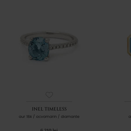
INEL TIMELESS
aur 18k / acvamarin / diamante
a
6.310 lei