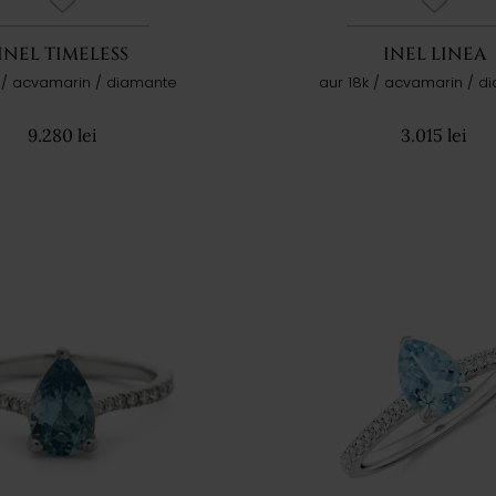
INEL TIMELESS
INEL LINEA
k / acvamarin / diamante
aur 18k / acvamarin / d
9.280 lei
3.015 lei