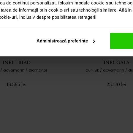
ea de conținut personalizat, folosim module cookie sau tehnologi
tarea de informații prin cookie-uri sau tehnologii similare. Află i
kie-uri, inclusiv despre posibilitatea retragerii
Administrează preferințe
INEL TRIAD
INEL GALA
k / acvamarin / diamante
aur 18k / acvamarin / d
16.595 lei
25.170 lei