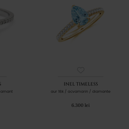
S
INEL TIMELESS
diamant
aur 18k / acvamarin / diamante
6.300 lei