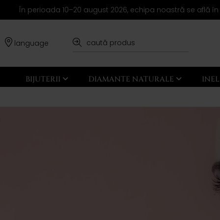
În perioada 10–20 august 2026, echipa noastră se află în
language
BIJUTERII
DIAMANTE NATURALE
INE