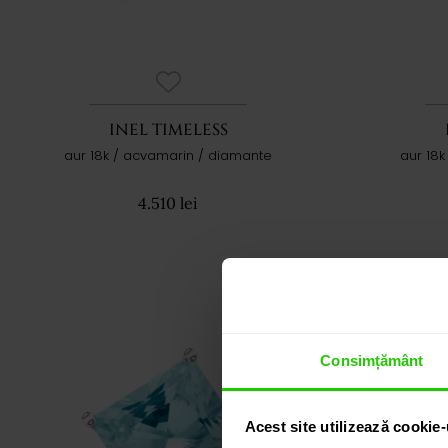
INEL TIMELESS
aur 18k / acvamarin / diamante
aur 18
4.510 lei
Consimțământ
Acest site utilizează cookie-