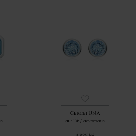
Cercei UNA
in
aur 18k / acvamarin
4.835 lei