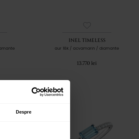
INEL TIMELESS
iamante
aur 18k / acvamarin / diamante
13.770 lei
Despre