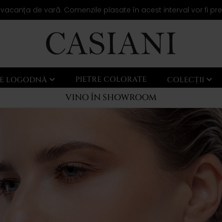
 vacanța de vară. Comenzile plasate în acest interval vor fi pr
PIETRE COLORATE
LE LOGODNĂ
COLECȚII
VINO ÎN SHOWROOM