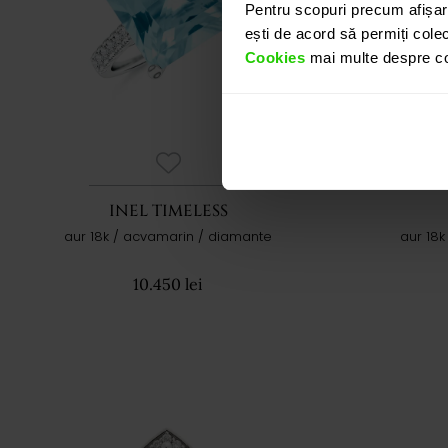
Pentru scopuri precum afișar
ești de acord să permiți colec
Cookies
mai multe despre coo
INEL TIMELESS
aur 18k / acvamarin / diamante
aur 18
10.450 lei