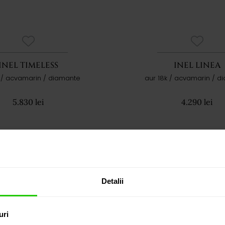
INEL TIMELESS
INEL LINEA
k / acvamarin / diamante
aur 18k / acvamarin / d
5.830 lei
4.290 lei
Detalii
uri