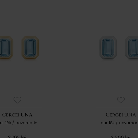
Cercei UNA
Cercei UNA
ur 18k / acvamarin
aur 18k / acvamar
2.705 lei
2.500 lei