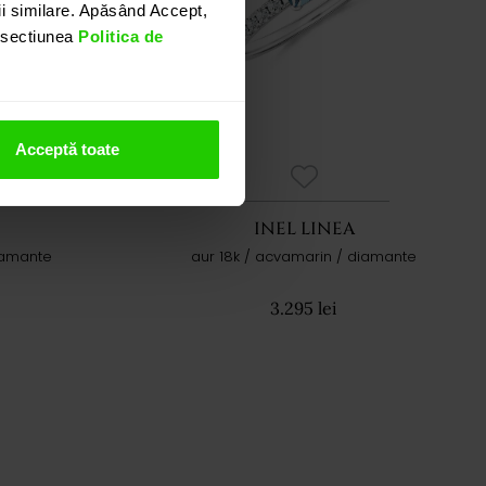
i similare. Apăsând Accept,
n sectiunea
Politica de
Acceptă toate
INEL LINEA
iamante
aur 18k / acvamarin / diamante
3.295 lei