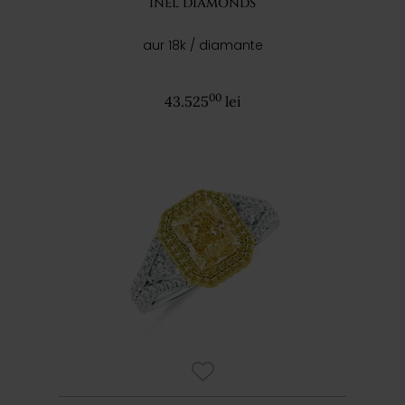
INEL DIAMONDS
aur 18k / diamante
00
43.525
lei