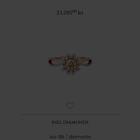
00
23.205
lei
INEL DIAMONDS
aur 18k / diamante