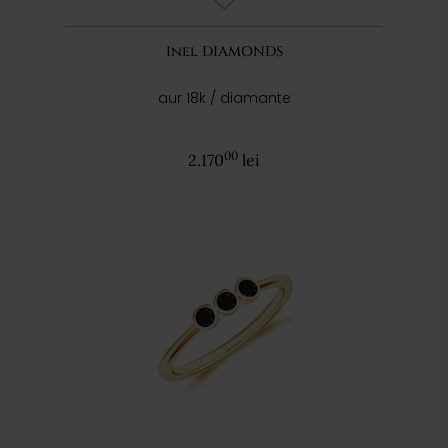
Inel DIAMONDS
aur 18k / diamante
00
2.170
lei