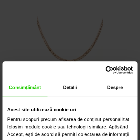
Consimțământ
Detalii
Despre
Colier tennis DIAMONDS
Acest site utilizează cookie-uri
aur 18k / diamante
Pentru scopuri precum afișarea de conținut personalizat,
folosim module cookie sau tehnologii similare. Apăsând
Accept, ești de acord să permiți colectarea de informații
00
109.885
lei