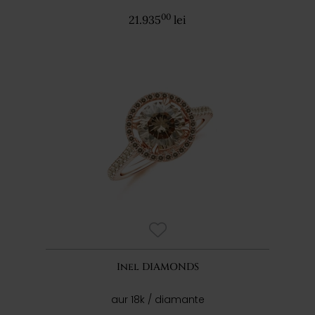
00
21.935
lei
Inel DIAMONDS
aur 18k / diamante