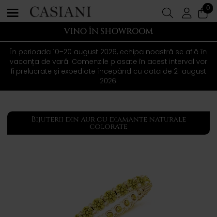
0
VINO ÎN SHOWROOM
În perioada 10–20 august 2026, echipa noastră se află în
vacanța de vară. Comenzile plasate în acest interval vor
fi prelucrate și expediate începând cu data de 21 august
2026.
Bijuterii din aur cu diamante naturale
colorate