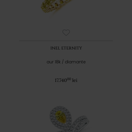
INEL ETERNITY
aur 18k / diamante
00
17.740
lei