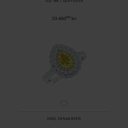
aur 18k / diamante
00
20.460
lei
INEL DIAMONDS