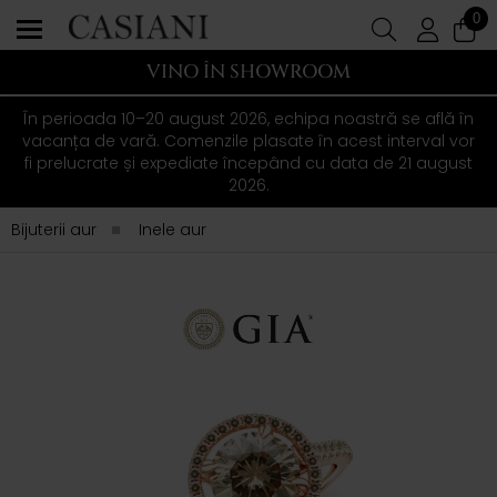
0
VINO ÎN SHOWROOM
În perioada 10–20 august 2026, echipa noastră se află în
vacanța de vară. Comenzile plasate în acest interval vor
fi prelucrate și expediate începând cu data de 21 august
2026.
Bijuterii aur
Inele aur