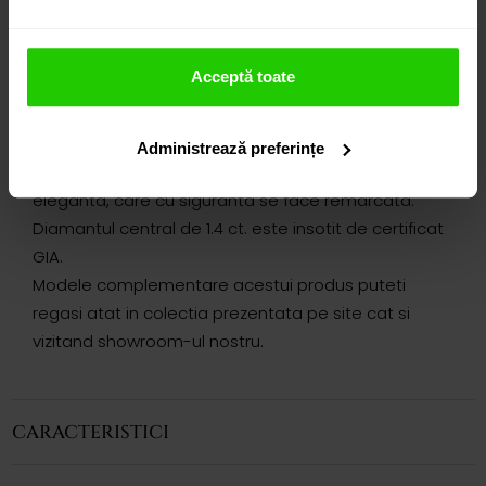
DETALII
Acceptă toate
INEL DIAMONDS DIN AUR DE 18k
Inelul CASIANI DIAMONDS din aur roz de 18k cu
Administrează preferințe
diamante sampanie este o bijuterie deosebita,
eleganta, care cu siguranta se face remarcata.
Diamantul central de 1.4 ct. este insotit de certificat
GIA.
Modele complementare acestui produs puteti
regasi atat in colectia prezentata pe site cat si
vizitand showroom-ul nostru.
CARACTERISTICI