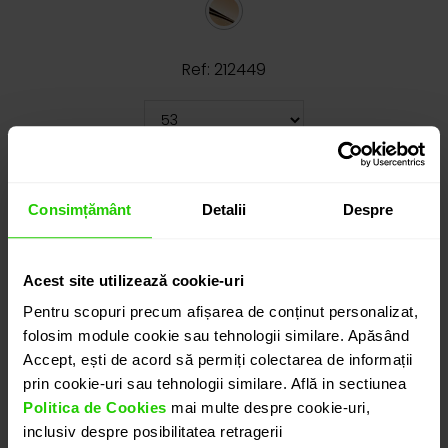
Ref: 212449
Cauți o altă mărime? CLICK AICI!
23.205
lei
Consimțământ
Detalii
Despre
detalii suplimentare
Acest site utilizează cookie-uri
Pentru scopuri precum afișarea de conținut personalizat,
folosim module cookie sau tehnologii similare. Apăsând
ADAUGĂ ÎN COȘ
Accept, ești de acord să permiți colectarea de informații
prin cookie-uri sau tehnologii similare. Află in sectiunea
Politica de Cookies
mai multe despre cookie-uri,
PROGRAMEAZĂ O ÎNTÂLNIRE
inclusiv despre posibilitatea retragerii