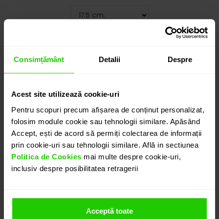
Cauți o altă mărime? CLICK AICI!
55.835
lei
Consimțământ
Detalii
Despre
detalii suplimentare
Acest site utilizează cookie-uri
Pentru scopuri precum afișarea de conținut personalizat,
folosim module cookie sau tehnologii similare. Apăsând
ADAUGĂ ÎN COȘ
Accept, ești de acord să permiți colectarea de informații
prin cookie-uri sau tehnologii similare. Află in sectiunea
Politica de Cookies
mai multe despre cookie-uri,
PROGRAMEAZĂ O ÎNTÂLNIRE
inclusiv despre posibilitatea retragerii
DETALII
Acceptă toate