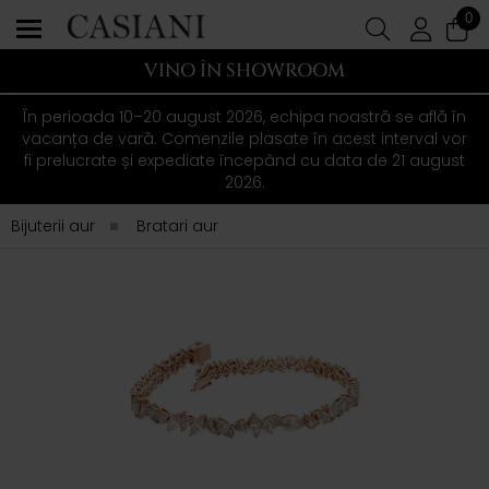
0
VINO ÎN SHOWROOM
În perioada 10–20 august 2026, echipa noastră se află în
vacanța de vară. Comenzile plasate în acest interval vor
fi prelucrate și expediate începând cu data de 21 august
2026.
Bijuterii aur
Bratari aur