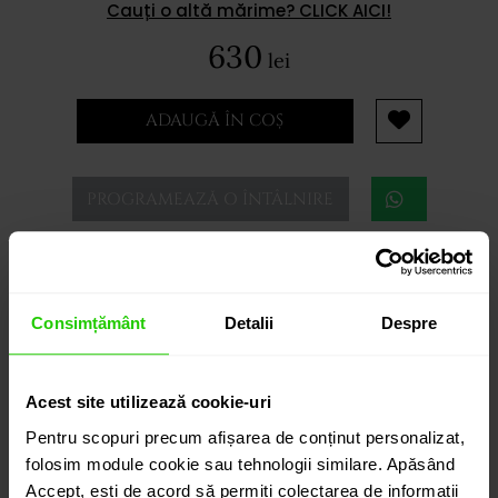
Cauți o altă mărime? CLICK AICI!
630
lei
ADAUGĂ ÎN COȘ
PROGRAMEAZĂ O ÎNTÂLNIRE
DETALII
Consimțământ
Detalii
Despre
PORTOFEL CASIANI
Exclusivist, Portofelul CASIANI are un design clasic si
Acest site utilizează cookie-uri
functional, iar pielea veritabila de crocodil ( certificat
Pentru scopuri precum afișarea de conținut personalizat,
CITES) din care este realizat este un garant al
folosim module cookie sau tehnologii similare. Apăsând
durabilitatii.
Accept, ești de acord să permiți colectarea de informații