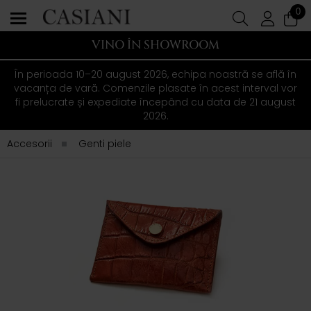
0
VINO ÎN SHOWROOM
În perioada 10–20 august 2026, echipa noastră se află în
vacanța de vară. Comenzile plasate în acest interval vor
fi prelucrate și expediate începând cu data de 21 august
2026.
Accesorii
Genti piele