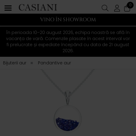
0
VINO ÎN SHOWROOM
În perioada 10–20 august 2026, echipa noastră se află în
vacanța de vară. Comenzile plasate în acest interval vor
fi prelucrate și expediate începând cu data de 21 august
2026.
Bijuterii aur
Pandantive aur