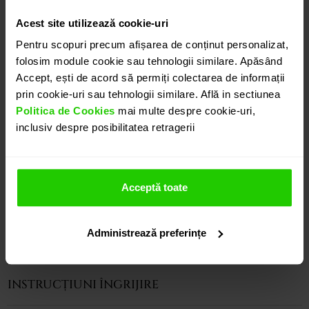
pandantiv mobil alcatuit din doua sticle de safir cu
diametrul de 20mm sigilate de un cerc de aur alb
Acest site utilizează cookie-uri
de 18k, in interiorul astfel creat fiind prezentate safire
Pentru scopuri precum afișarea de conținut personalizat,
albastre de diferite forme si marimi in libera
folosim module cookie sau tehnologii similare. Apăsând
miscare. Doua diamante totalizand 0.03ct sunt
Accept, ești de acord să permiți colectarea de informații
incastrate pe ambele fete ale agatatorii.
prin cookie-uri sau tehnologii similare. Află in sectiunea
Politica de Cookies
mai multe despre cookie-uri,
Pandantivul se vinde fara lant, acesta poate fi
inclusiv despre posibilitatea retragerii
achizitionat separat.
Modele complementare acestui produs puteti
regasi atat in colectia prezentata pe site cat si
vizitand showroom-ul nostru.
Acceptă toate
Administrează preferințe
CARACTERISTICI
INSTRUCȚIUNI ÎNGRIJIRE