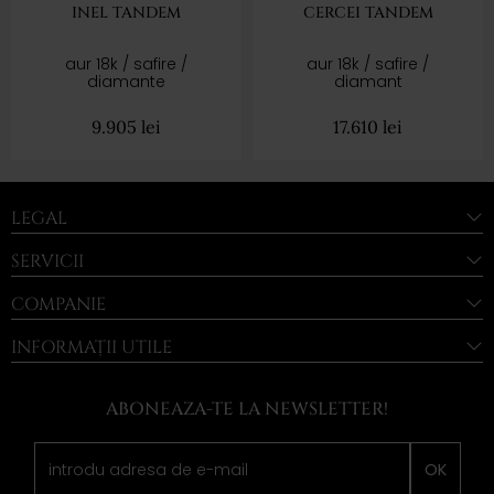
INEL TANDEM
CERCEI TANDEM
aur 18k / safire /
aur 18k / safire /
diamante
diamant
9.905
lei
17.610
lei
LEGAL
SERVICII
COMPANIE
INFORMAȚII UTILE
ABONEAZA-TE LA NEWSLETTER!
OK