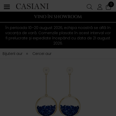
0
VINO ÎN SHOWROOM
În perioada 10–20 august 2026, echipa noastră se află în
vacanța de vară. Comenzile plasate în acest interval vor
fi prelucrate și expediate începând cu data de 21 august
2026.
Bijuterii aur
Cercei aur