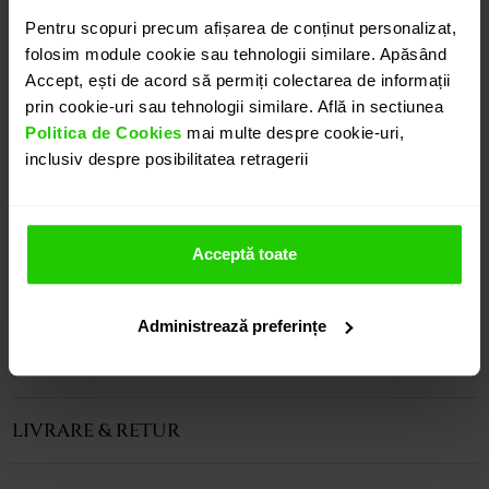
sigilate de un cerc de aur galben de 18k, in interiorul
Pentru scopuri precum afișarea de conținut personalizat,
astfel creat fiind prezentate safire albastre de
folosim module cookie sau tehnologii similare. Apăsând
diferite forme si marimi in libera miscare. Doua
Accept, ești de acord să permiți colectarea de informații
diamante totalizand 0.03ct sunt incastrate in partea
prin cookie-uri sau tehnologii similare. Află in sectiunea
superioara. Sistem prindere: surub.
Politica de Cookies
mai multe despre cookie-uri,
Modele complementare acestui produs puteti
inclusiv despre posibilitatea retragerii
regasi atat in colectia prezentata pe site cat si
vizitand showroom-ul nostru.
Acceptă toate
CARACTERISTICI
Administrează preferințe
INSTRUCȚIUNI ÎNGRIJIRE
LIVRARE & RETUR