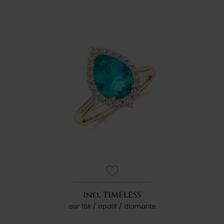
Inel TIMELESS
aur 18k / apatit / diamante