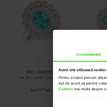
Consimțământ
Acest site utilizează cookie-
INEL TIMELESS
C
aur 18k / apatit / diamante
aur 
Pentru scopuri precum afișar
ești de acord să permiți colec
Cookies
mai multe despre coo
00
14.275
lei