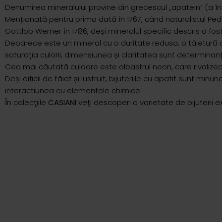
Denumirea mineralului provine din grecescul „apatein” (a înș
Menționată pentru prima dată în 1767, când naturalistul Ped
Gottlob Werner în 1786, deși mineralul specific descris a fo
Deoarece este un mineral cu o duritate redusa, o tăietură c
saturația culorii, dimensiunea și claritatea sunt determinanții
Cea mai căutată culoare este albastrul neon, care rivalize
Deși dificil de tăiat și lustruit, bijuteriile cu apatit sunt m
interactiunea cu elementele chimice.
Ȋn colecţiile
CASIANI
veţi descoperi o varietate de bijuterii ex