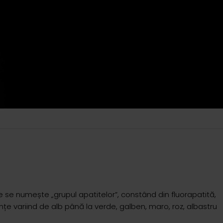
e se numește „grupul apatitelor”, constând din fluorapatită,
anțe variind de alb până la verde, galben, maro, roz, albastru