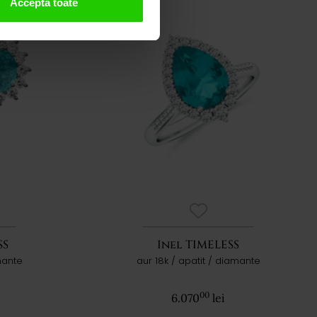
Acceptă toate
SS
Inel TIMELESS
mante
aur 18k / apatit / diamante
00
6.070
lei