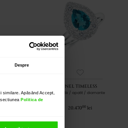
Despre
LESS
INEL TIMELESS
mante
aur 18k / apatit / diamante
i similare. Apăsând Accept,
n sectiunea
Politica de
00
20.470
lei