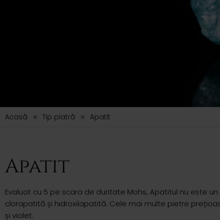
Acasă
Tip piatră
Apatit
Apatit
Evaluat cu 5 pe scara de duritate Mohs, Apatitul
n
u este un 
clorapatită și hidroxilapatită. Cele mai multe pietre prețioa
și violet.