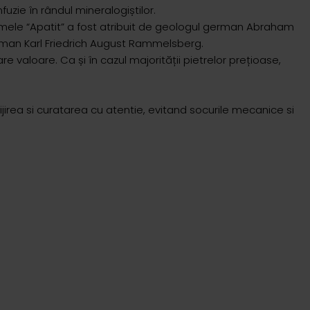
uzie în rândul mineralogiștilor.
 numele “Apatit” a fost atribuit de geologul german Abraham
german Karl Friedrich August Rammelsberg.
aloare. Ca și în cazul majorității pietrelor prețioase,
grijirea si curatarea cu atentie, evitand socurile mecanice si