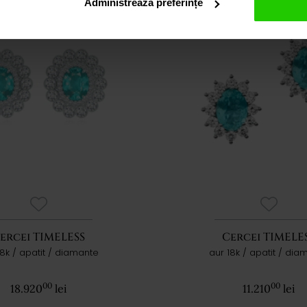
Administrează preferințe
ercei TIMELESS
Cercei TIMELE
18k / apatit / diamante
aur 18k / apatit / dia
00
00
18.920
lei
11.210
lei