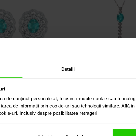
Detalii
uri
ercei TIMELESS
PANDANTIV TIME
18k / apatit / diamante
aur 18k / apatit / dia
ea de conținut personalizat, folosim module cookie sau tehnologi
tarea de informații prin cookie-uri sau tehnologii similare. Află i
kie-uri, inclusiv despre posibilitatea retragerii
00
00
14.635
lei
7.135
lei