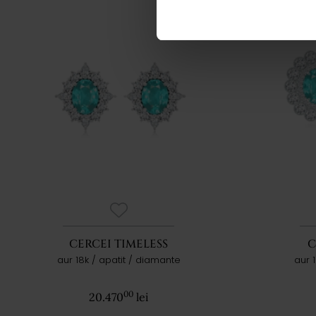
CERCEI TIMELESS
C
aur 18k / apatit / diamante
aur 
00
20.470
lei