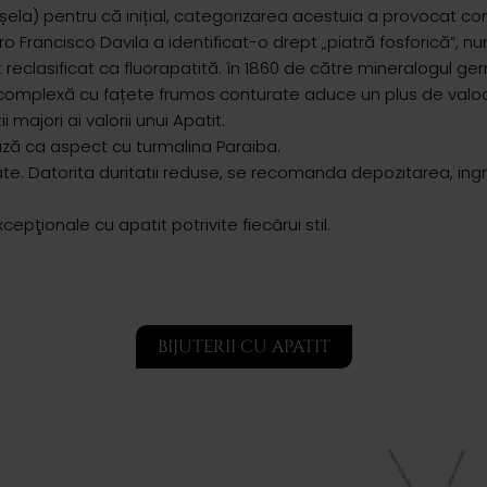
ela) pentru că inițial, categorizarea acestuia a provocat conf
ro Francisco Davila a identificat-o drept „piatră fosforică”,
st reclasificat ca fluorapatită. în 1860 de către mineralogul 
omplexă cu fațete frumos conturate aduce un plus de valoare v
 majori ai valorii unui Apatit.
ază ca aspect cu turmalina Paraiba.
inunate. Datorita duritatii reduse, se recomanda depozitarea, in
cepţionale cu apatit potrivite fiecãrui stil.
BIJUTERII CU APATIT