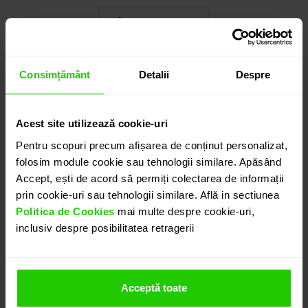
Cauți o altă mărime? CLICK AICI!
Consimțământ
Detalii
Despre
3.585
lei
detalii suplimentare
Acest site utilizează cookie-uri
Pentru scopuri precum afișarea de conținut personalizat,
folosim module cookie sau tehnologii similare. Apăsând
ADAUGĂ ÎN COȘ
Accept, ești de acord să permiți colectarea de informații
prin cookie-uri sau tehnologii similare. Află in sectiunea
Politica de Cookies
mai multe despre cookie-uri,
PROGRAMEAZĂ O ÎNTÂLNIRE
inclusiv despre posibilitatea retragerii
DETALII
Acceptă toate