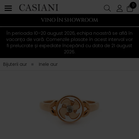
0
VINO ÎN SHOWROOM
În perioada 10–20 august 2026, echipa noastră se află în
vacanța de vară. Comenzile plasate în acest interval vor
fi prelucrate și expediate începând cu data de 21 august
2026.
Bijuterii aur
Inele aur