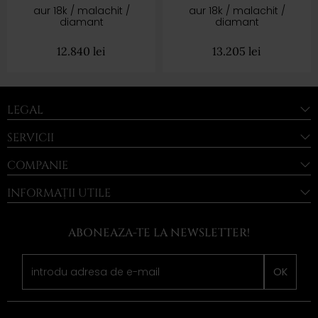
aur 18k / malachit /
aur 18k / malachit /
diamant
diamant
12.840
lei
13.205
lei
LEGAL
SERVICII
COMPANIE
INFORMAȚII UTILE
ABONEAZA-TE LA NEWSLETTER!
OK