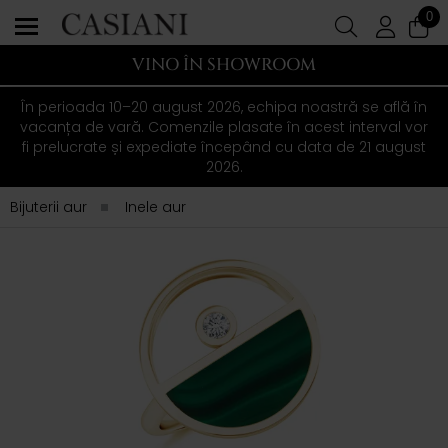
0
VINO ÎN SHOWROOM
În perioada 10–20 august 2026, echipa noastră se află în
vacanța de vară. Comenzile plasate în acest interval vor
fi prelucrate și expediate începând cu data de 21 august
2026.
Bijuterii aur
Inele aur