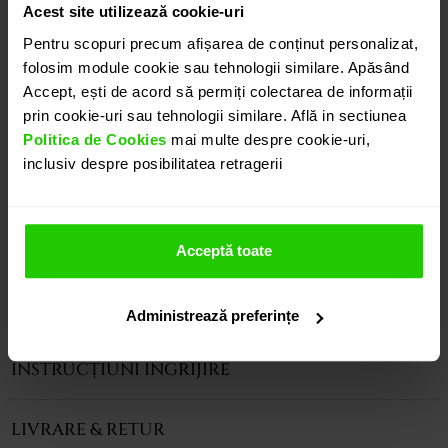
Acest site utilizează cookie-uri
INEL ABSOLUTE DIN AUR DE 18K CU MALACHIT SI
DIAMANT
Pentru scopuri precum afișarea de conținut personalizat,
folosim module cookie sau tehnologii similare. Apăsând
Inelul CASIANI ABSOLUTE cu Malachite si Diamant
Accept, ești de acord să permiți colectarea de informații
este o bijuterie eleganta, prezentand un diamant
prin cookie-uri sau tehnologii similare. Află in sectiunea
alb (0.12 ct) si un malachit natural sub forma de
Politica de Cookies
mai multe despre cookie-uri,
jumatate de disc de 15mm, incastrate in aur galben
inclusiv despre posibilitatea retragerii
de 18k. Modele complementare acestui produs
puteti regasi atat in colectia prezentata pe site cat
si vizitand showroom-ul nostru.
Acceptă toate
CARACTERISTICI
Administrează preferințe
INSTRUCȚIUNI ÎNGRIJIRE
LIVRARE & RETUR