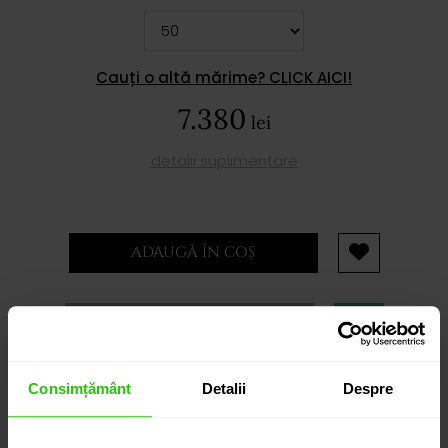
Cauți o altă mărime? CLICK AICI!
7.380
lei
detalii suplimentare
ADAUGĂ ÎN COȘ
PROGRAMEAZĂ O ÎNTÂLNIRE
Consimțământ
Detalii
Despre
DETALII