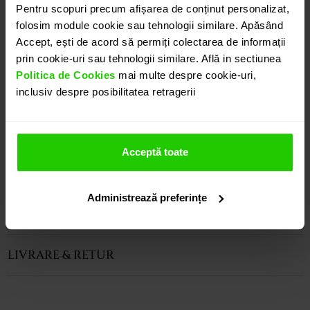
0.26 ct, doua discuri de 10mm din malachit si doua
Pentru scopuri precum afișarea de conținut personalizat,
jumatati de disc de 25mm din malachit natural,
folosim module cookie sau tehnologii similare. Apăsând
incastrate in aur galben de 18k. Sistem prindere:
Accept, ești de acord să permiți colectarea de informații
surub.
prin cookie-uri sau tehnologii similare. Află in sectiunea
Politica de Cookies
mai multe despre cookie-uri,
Modele complementare acestui produs puteti
inclusiv despre posibilitatea retragerii
regasi atat in colectia prezentata pe site cat si
vizitand showroom-ul nostru.
Acceptă toate
CARACTERISTICI
Administrează preferințe
INSTRUCȚIUNI ÎNGRIJIRE
LIVRARE & RETUR