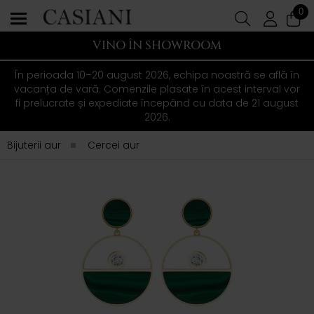
0
VINO ÎN SHOWROOM
În perioada 10–20 august 2026, echipa noastră se află în
vacanța de vară. Comenzile plasate în acest interval vor
fi prelucrate și expediate începând cu data de 21 august
2026.
Bijuterii aur
Cercei aur