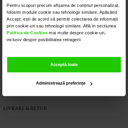
Expresie a elegantei eterne, geanta CASIANI CASIA
Pentru scopuri precum afișarea de conținut personalizat,
folosim module cookie sau tehnologii similare. Apăsând
realizata din piele veritabila de crocodil certificata
Accept, ești de acord să permiți colectarea de informații
CITES, este creata pentru a trece testul timpului.
prin cookie-uri sau tehnologii similare. Află in sectiunea
Este alegerea perfecta a accesoriului potrivit pentru
Politica de Cookies
mai multe despre cookie-uri,
a completa atat o tinuta de zi cat si una de seara.
inclusiv despre posibilitatea retragerii
Variatii de culori si finisaje sunt disponibile in
colectie, fiecare piesa avand o textura aparte.
Acceptă toate
CARACTERISTICI
Administrează preferințe
INSTRUCȚIUNI ÎNGRIJIRE
LIVRARE & RETUR