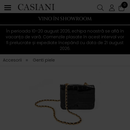
0
VINO ÎN SHOWROOM
În perioada 10–20 august 2026, echipa noastră se află în
vacanța de vară. Comenzile plasate în acest interval vor
fi prelucrate și expediate începând cu data de 21 august
2026.
Accesorii
Genti piele