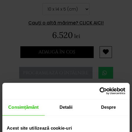
Cauți o altă mărime? CLICK AICI!
6.520
lei
ADAUGĂ ÎN COȘ
PROGRAMEAZĂ O ÎNTÂLNIRE
DETALII
Consimțământ
Detalii
Despre
GEANTA CASIA
O geanta mica cu clapa pe lant, cu buzunar interior
Acest site utilizează cookie-uri
pentru card.