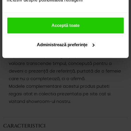
rotund si para (total 2.14 cts.) se afirmă într-o
compoziție de excepție într-un echilibru de formă și
proporție. Măiestria execuției și calitatea
excepțională a tanzanitului se dezvăluie într-o
Acceptă toate
expresie atemporală, care încadrează și luminează
trăsăturile.
Administrează preferințe
O piesă definită prin eleganță și autoritate, a cărei
valoare transcende timpul, concepută pentru a
deveni o prezență de referință, purtată de o femeie
care nu o completează, ci o afirmă.
Modele complementare acestui produs puteti
regasi atat in colectia prezentata pe site cat si
vizitand showroom-ul nostru.
CARACTERISTICI