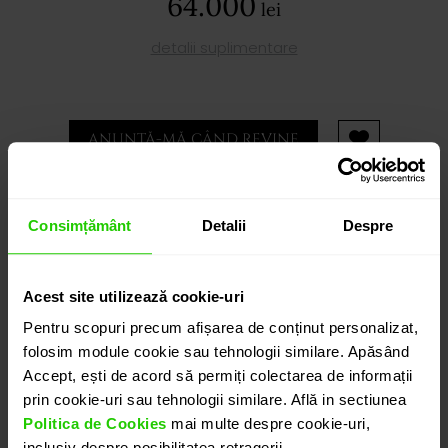
64.000
lei
detalii suplimentare
ANUNȚĂ-MĂ CÂND REVINE
PROGRAMEAZĂ O ÎNTÂLNIRE
Consimțământ
Detalii
Despre
DETALII
Acest site utilizează cookie-uri
Pentru scopuri precum afișarea de conținut personalizat,
CERCEI GALA cu Tanzanit si Diamante
folosim module cookie sau tehnologii similare. Apăsând
Accept, ești de acord să permiți colectarea de informații
O pereche de cercei realizati in aur alb de 18k, cu o
prin cookie-uri sau tehnologii similare. Află in sectiunea
prezență remarcabilă, în care tanzanit cu taietura
Politica de Cookies
mai multe despre cookie-uri,
inima (total 11.2 cts.) alaturi de diamante cu taietura
inclusiv despre posibilitatea retragerii