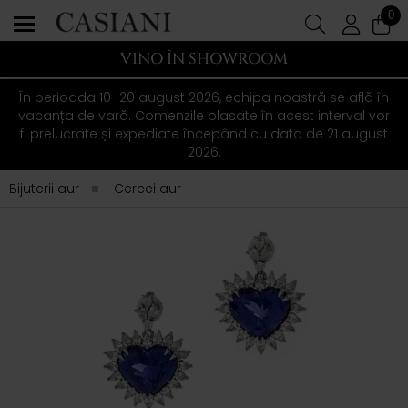
0
VINO ÎN SHOWROOM
În perioada 10–20 august 2026, echipa noastră se află în
vacanța de vară. Comenzile plasate în acest interval vor
fi prelucrate și expediate începând cu data de 21 august
2026.
Bijuterii aur
Cercei aur