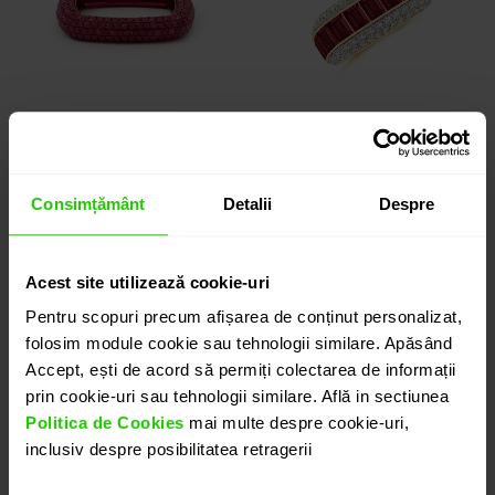
Inel TIMELESS
INEL TIMELESS
Consimțământ
Detalii
Despre
aur 18k / rubin
aur 18k / rubin /
diamante
Acest site utilizează cookie-uri
9.885 lei
16.835 lei
Pentru scopuri precum afișarea de conținut personalizat,
folosim module cookie sau tehnologii similare. Apăsând
Accept, ești de acord să permiți colectarea de informații
prin cookie-uri sau tehnologii similare. Află in sectiunea
Politica de Cookies
mai multe despre cookie-uri,
inclusiv despre posibilitatea retragerii