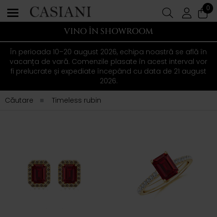
0
VINO ÎN SHOWROOM
În perioada 10–20 august 2026, echipa noastră se află în
vacanța de vară. Comenzile plasate în acest interval vor
fi prelucrate și expediate începând cu data de 21 august
2026.
Căutare
Timeless rubin