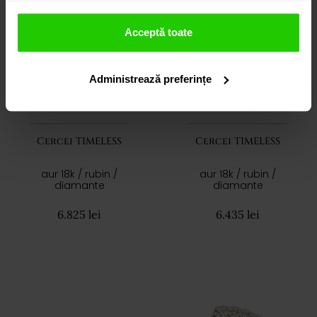
Acceptă toate
Administrează preferințe
Cercei TIMELESS
Cercei TIMELESS
aur 18k / rubin /
aur 18k / rubin /
diamante
diamante
6.825 lei
6.435 lei