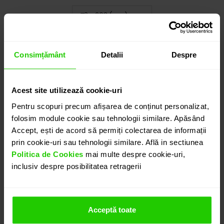
Cauți o altă mărime? CLICK AICI!
700
Consimțământ
Detalii
Despre
lei
ADAUGĂ ÎN COȘ
Acest site utilizează cookie-uri
Pentru scopuri precum afișarea de conținut personalizat,
folosim module cookie sau tehnologii similare. Apăsând
PROGRAMEAZĂ O ÎNTÂLNIRE
Accept, ești de acord să permiți colectarea de informații
prin cookie-uri sau tehnologii similare. Află in sectiunea
Politica de Cookies
mai multe despre cookie-uri,
DETALII
inclusiv despre posibilitatea retragerii
ŞAL CASIANI - 100% CAŞMIR
Am selectat cu atenţie după indelungi căutari
Acceptă toate
furnizorul celui mai bun caşmir din India, astfel încat