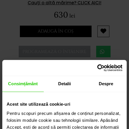
Cauți o altă mărime? CLICK AICI!
630
lei
ADAUGĂ ÎN COȘ
PROGRAMEAZĂ O ÎNTÂLNIRE
DETALII
Consimțământ
Detalii
Despre
PORTOFEL CASIANI
Exclusivist, Portofelul CASIANI are un design clasic si
Acest site utilizează cookie-uri
functional, iar pielea veritabila de crocodil ( certificat
Pentru scopuri precum afișarea de conținut personalizat,
CITES) din care este realizat este un garant al
folosim module cookie sau tehnologii similare. Apăsând
durabilitatii.
Accept, ești de acord să permiți colectarea de informații