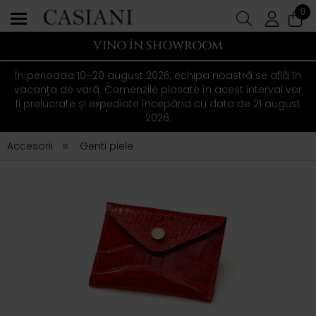
0
VINO ÎN SHOWROOM
În perioada 10–20 august 2026, echipa noastră se află în
vacanța de vară. Comenzile plasate în acest interval vor
fi prelucrate și expediate începând cu data de 21 august
2026.
Accesorii
Genti piele