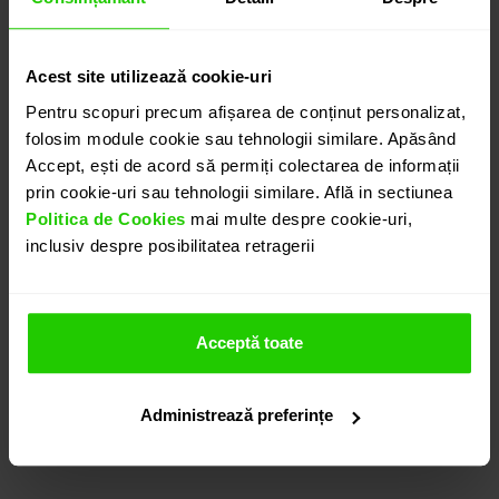
CONTACTEAZĂ-NE
Acest site utilizează cookie-uri
DETALII
Pentru scopuri precum afișarea de conținut personalizat,
folosim module cookie sau tehnologii similare. Apăsând
Accept, ești de acord să permiți colectarea de informații
PANDANTIV VESTA
prin cookie-uri sau tehnologii similare. Află in sectiunea
Pandantivul CASIANI VESTA prezinta un opal alb de
Politica de Cookies
mai multe despre cookie-uri,
16.66 ct. si diamante ( 0.136 ct.) montate in aur
inclusiv despre posibilitatea retragerii
galben de 18k. Este o bijuterie simpla, eleganta si in
acelasi timp remarcabila.
Produsul se vinde fara lant.
Acceptă toate
Diverse variatii precum si modele complementare
acestui produs puteti regasi atat in colectia
prezentata pe site cat si vizitand showroom-ul
Administrează preferințe
nostru.