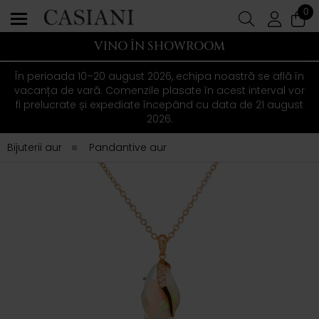
0
VINO ÎN SHOWROOM
În perioada 10–20 august 2026, echipa noastră se află în
vacanța de vară. Comenzile plasate în acest interval vor
fi prelucrate și expediate începând cu data de 21 august
2026.
Bijuterii aur
Pandantive aur