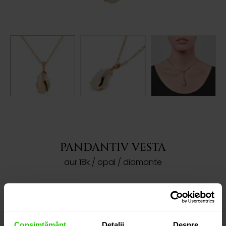
PANDANTIV VESTA
aur 18k / opal / diamante
ACEST PRODUS A FOST VÂNDUT!
Dorești să îți prezentăm produse asemanatoare?
Consimțământ
Detalii
Despre