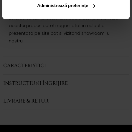
eleganta si in acelasi timp remarcabila.
Administrează preferințe
Produsul se vinde fara lant.
Diverse variatii precum si modele complementare
acestui produs puteti regasi atat in colectia
prezentata pe site cat si vizitand showroom-ul
nostru.
CARACTERISTICI
INSTRUCȚIUNI ÎNGRIJIRE
LIVRARE & RETUR