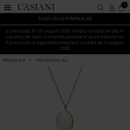
0
VINO ÎN SHOWROOM
În perioada 10–20 august 2026, echipa noastră se află în
vacanța de vară. Comenzile plasate în acest interval vor
fi prelucrate și expediate începând cu data de 21 august
2026.
Bijuterii aur
Pandantive aur