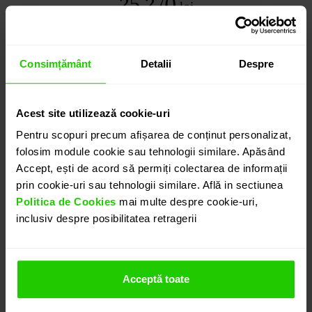
25.270
lei
detalii suplimentare
Consimțământ
Detalii
Despre
ADAUGĂ ÎN COȘ
Acest site utilizează cookie-uri
Pentru scopuri precum afișarea de conținut personalizat,
PROGRAMEAZĂ O ÎNTÂLNIRE
folosim module cookie sau tehnologii similare. Apăsând
Accept, ești de acord să permiți colectarea de informații
prin cookie-uri sau tehnologii similare. Află in sectiunea
DETALII
Politica de Cookies
mai multe despre cookie-uri,
inclusiv despre posibilitatea retragerii
PANDANTIV VESTA
Pandantivul CASIANI VESTA prezinta un impresionant
Acceptă toate
opal alb cu taietura oval cabochon de 43.65 ct.
montat in aur galben de 18k. Este o bijuterie simpla,