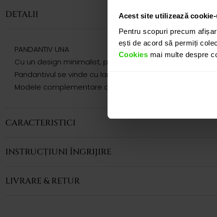
DETALII
Acest site utilizează cookie-
Pentru scopuri precum afișar
ești de acord să permiți colec
PANDANTIV UNA
Cookies
mai multe despre coo
Cu un design minimalist, pandantivul CASIANI UNA prezinta 
Pandantivul se vinde cu lant.
Modele complementare acestui produs puteti regasi atat 
CARACTERISTICI
INSTRUCȚIUNI ÎNGRIJIRE
LIVRARE & RETUR