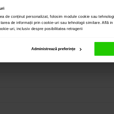
uri
ea de conținut personalizat, folosim module cookie sau tehnologi
tarea de informații prin cookie-uri sau tehnologii similare. Află i
kie-uri, inclusiv despre posibilitatea retragerii
un rodolit cu taietura octogon incastrat in aur alb de 18k. O 
in colectia prezentata pe site cat si vizitand showroom-ul 
Administrează preferințe