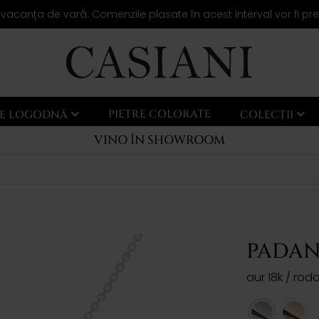
 vacanța de vară. Comenzile plasate în acest interval vor fi pr
PIETRE COLORATE
LE LOGODNĂ
COLECȚII
VINO ÎN SHOWROOM
PADAN
aur 18k / rodo