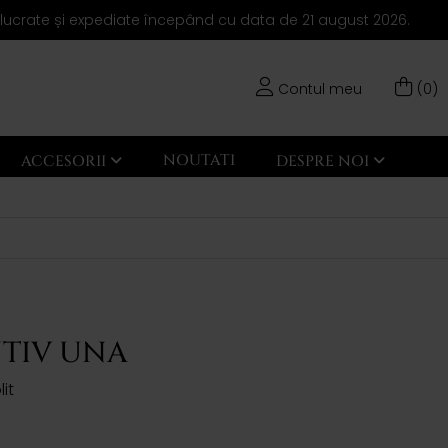
elucrate și expediate începând cu data de 21 august 2026.
Contul meu
(0)
NOUTATI
ACCESORII
DESPRE NOI
TIV UNA
lit