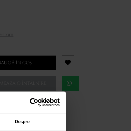
mentare
AUGĂ ÎN COȘ
EAZĂ O ÎNTÂLNIRE
Despre