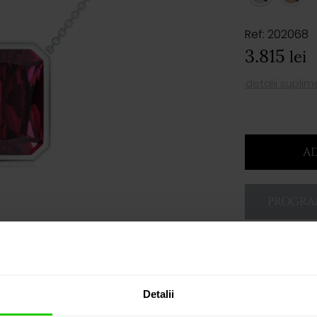
Ref: 202068
3.815
lei
detalii supli
AD
PROGRAM
Detalii