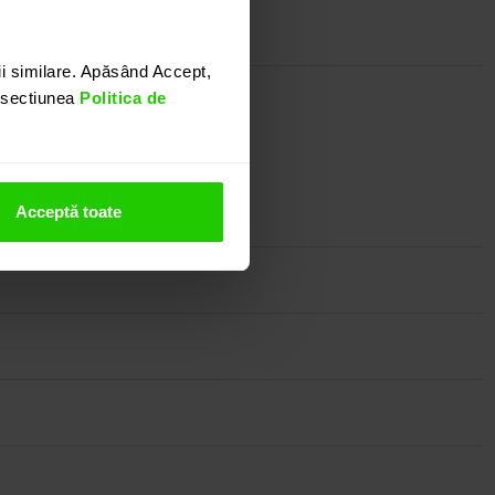
i similare. Apăsând Accept,
n sectiunea
Politica de
bijuterie discreta si eleganta.
nostru.
Acceptă toate