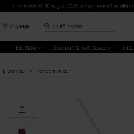
În perioada 10–20 august 2026, echipa noastră se află în
language
BIJUTERII
DIAMANTE NATURALE
INE
Bijuterii aur
Pandantive aur