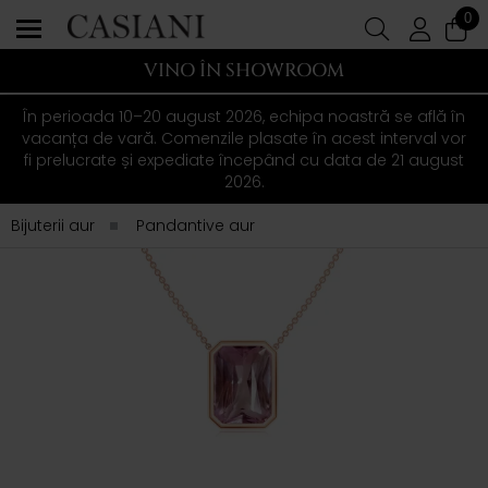
0
VINO ÎN SHOWROOM
În perioada 10–20 august 2026, echipa noastră se află în
vacanța de vară. Comenzile plasate în acest interval vor
fi prelucrate și expediate începând cu data de 21 august
2026.
Bijuterii aur
Pandantive aur