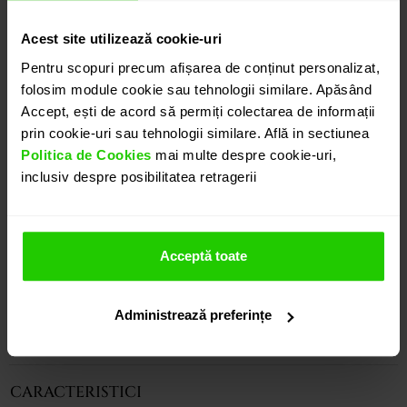
CONTACTEAZĂ-NE
Acest site utilizează cookie-uri
Pentru scopuri precum afișarea de conținut personalizat,
DETALII
folosim module cookie sau tehnologii similare. Apăsând
Accept, ești de acord să permiți colectarea de informații
prin cookie-uri sau tehnologii similare. Află in sectiunea
PANDANTIV UNA
Politica de Cookies
mai multe despre cookie-uri,
Cu un design minimalist, Pandantivul CASIANI UNA
inclusiv despre posibilitatea retragerii
prezinta un kunzit cu taietura octogon incastrat in
aur roz de 18k. O bijuterie discreta si eleganta.
Pandantivul se vinde cu lant.
Acceptă toate
Modele complementare acestui produs puteti
regasi atat in colectia prezentata pe site cat si
vizitand showroom-ul nostru.
Administrează preferințe
CARACTERISTICI