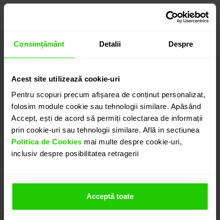
ACEST PRODUS A FOST VÂNDUT!
Dorești să îți prezentăm produse asemanatoare?
Consimțământ
Detalii
Despre
CONTACTEAZĂ-NE
Acest site utilizează cookie-uri
DETALII
Pentru scopuri precum afișarea de conținut personalizat,
folosim module cookie sau tehnologii similare. Apăsând
Accept, ești de acord să permiți colectarea de informații
PANDANTIV TIMELESS
prin cookie-uri sau tehnologii similare. Află in sectiunea
Pandantivul CASIANI TIMELESS cu Smarald si
Politica de Cookies
mai multe despre cookie-uri,
inclusiv despre posibilitatea retragerii
Diamante este o bijuterie eleganta. Un smarald cu
taietura octogon (3.1 ct) alaturi de diamante (F-G,
VS/SI) cu taietura rotunda si princess totalizand 0.51
ct. sunt montate in aur alb de 18k.
Acceptă toate
Pandantivul se vinde fara lant, acesta putand fi
achizitionat separat.