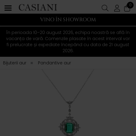
0
VINO ÎN SHOWROOM
În perioada 10–20 august 2026, echipa noastră se află în
vacanța de vară. Comenzile plasate în acest interval vor
fi prelucrate și expediate începând cu data de 21 august
2026.
Bijuterii aur
Pandantive aur