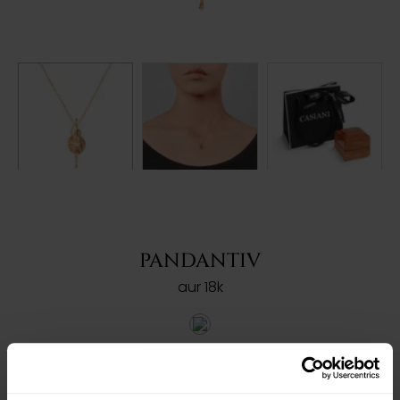
PANDANTIV
aur 18k
Ref: 201172
3.170
lei