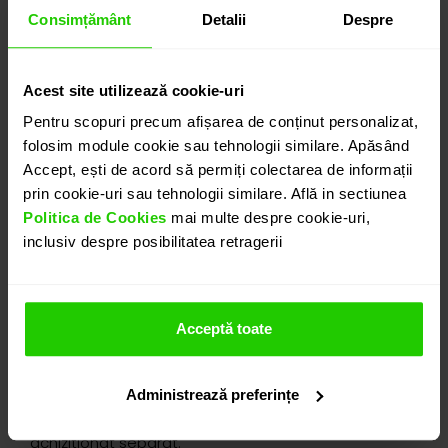
Consimțământ
Detalii
Despre
detalii suplimentare
Acest site utilizează cookie-uri
Pentru scopuri precum afișarea de conținut personalizat,
ADAUGĂ ÎN COȘ
folosim module cookie sau tehnologii similare. Apăsând
Accept, ești de acord să permiți colectarea de informații
prin cookie-uri sau tehnologii similare. Află in sectiunea
PROGRAMEAZĂ O ÎNTÂLNIRE
Politica de Cookies
mai multe despre cookie-uri,
inclusiv despre posibilitatea retragerii
DETALII
Acceptă toate
PANDANTIV BALERINA
Pandantiv CASIANI realizat in aur galben de 18k, o
bijuterie delicata, realizata cu atentie la detalii.
Administrează preferințe
Pandantivul de vinde fara lant, acesta poate fi
achizitionat separat.