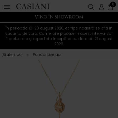
0
VINO ÎN SHOWROOM
În perioada 10–20 august 2026, echipa noastră se află în
vacanța de vară. Comenzile plasate în acest interval vor
fi prelucrate și expediate începând cu data de 21 august
2026.
Bijuterii aur
Pandantive aur