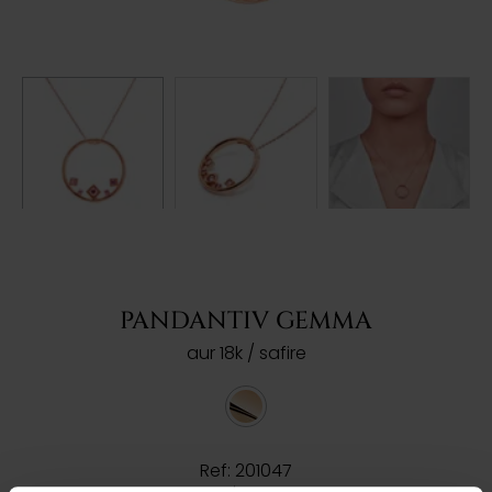
PANDANTIV GEMMA
aur 18k / safire
Ref: 201047