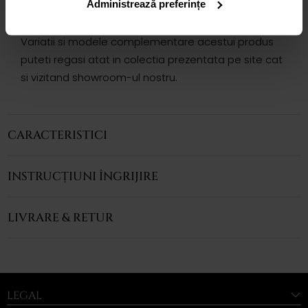
Administrează preferințe
Pandantivul se vinde fara lant, acesta putand fi
achizitionat separat.
Variatii si modele complementare acestui produs
puteti regasi atat in colectia prezentata pe site cat
si vizitand showroom-ul nostru.
CARACTERISTICI
INSTRUCȚIUNI ÎNGRIJIRE
LIVRARE & RETUR
LEGAL