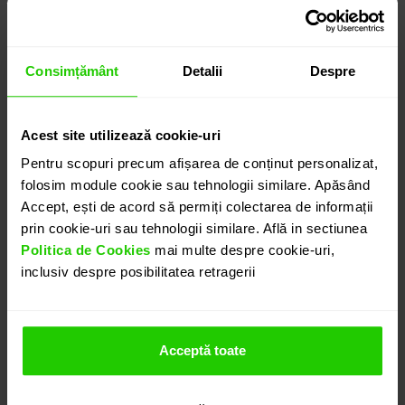
6.570
lei
detalii suplimentare
Consimțământ
Detalii
Despre
ADAUGĂ ÎN COȘ
Acest site utilizează cookie-uri
Pentru scopuri precum afișarea de conținut personalizat,
folosim module cookie sau tehnologii similare. Apăsând
PROGRAMEAZĂ O ÎNTÂLNIRE
Accept, ești de acord să permiți colectarea de informații
prin cookie-uri sau tehnologii similare. Află in sectiunea
Politica de Cookies
mai multe despre cookie-uri,
DETALII
inclusiv despre posibilitatea retragerii
PANDANTIV GEMMA
Cu un design modern, Pandantivul CASIANI GEMMA
Acceptă toate
relizat in aur roz de 18k cu safire roz este o bijuterie
potrivita atat unei tinute lejere cat si uneia elegante.