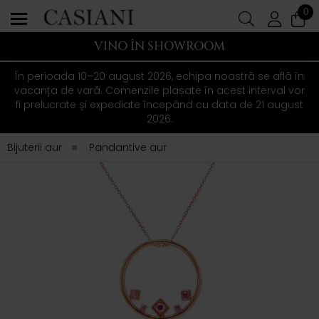
0
VINO ÎN SHOWROOM
În perioada 10–20 august 2026, echipa noastră se află în
vacanța de vară. Comenzile plasate în acest interval vor
fi prelucrate și expediate începând cu data de 21 august
2026.
Bijuterii aur
Pandantive aur