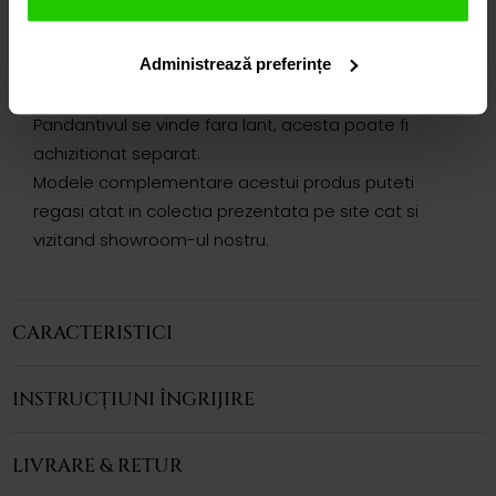
neobservata. Prezinta ca si piatra centrala, un topaz
swiss cu taietura in forma de para de 9.03 ct , si
Administrează preferințe
diamante albe cu taietura rotunda de diferite
marimi, cu un total de 0.75994 ct.
Pandantivul se vinde fara lant, acesta poate fi
achizitionat separat.
Modele complementare acestui produs puteti
regasi atat in colectia prezentata pe site cat si
vizitand showroom-ul nostru.
CARACTERISTICI
INSTRUCȚIUNI ÎNGRIJIRE
LIVRARE & RETUR