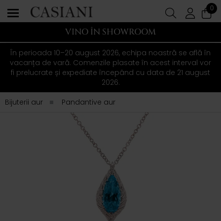
0
VINO ÎN SHOWROOM
În perioada 10–20 august 2026, echipa noastră se află în
vacanța de vară. Comenzile plasate în acest interval vor
fi prelucrate și expediate începând cu data de 21 august
2026.
Bijuterii aur
Pandantive aur