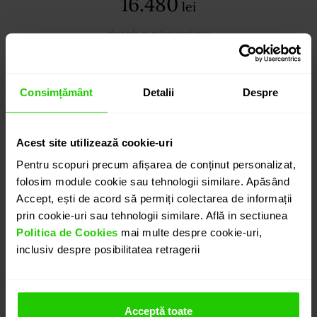
16.480
lei
detalii suplimentare
Consimțământ
Detalii
Despre
ADAUGĂ ÎN COȘ
Acest site utilizează cookie-uri
PROGRAMEAZĂ O ÎNTÂLNIRE
Pentru scopuri precum afișarea de conținut personalizat,
folosim module cookie sau tehnologii similare. Apăsând
DETALII
Accept, ești de acord să permiți colectarea de informații
prin cookie-uri sau tehnologii similare. Află in sectiunea
Politica de Cookies
mai multe despre cookie-uri,
PANDANTIV GALA DIN AUR DE 18k CU TOPAZ SI
inclusiv despre posibilitatea retragerii
DIAMANTE
Pandantivul CASIANI GALA cu Topaz si Diamante din
aur alb de 18k este o bijuterie care nu trece
Acceptă toate