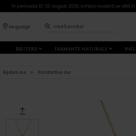
În perioada 10–20 august 2026, echipa noastră se află în
language
BIJUTERII
DIAMANTE NATURALE
INE
Bijuterii aur
Pandantive aur