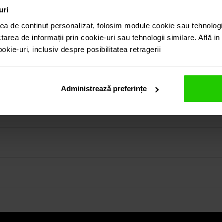
uri
ea de conținut personalizat, folosim module cookie sau tehnologi
tarea de informații prin cookie-uri sau tehnologii similare. Află i
kie-uri, inclusiv despre posibilitatea retragerii
NI DIAMONDS in forma de cruce cu diamant este o bijuterie del
puteti regasi atat in colectia prezentata pe site cat si viz
Administrează preferințe