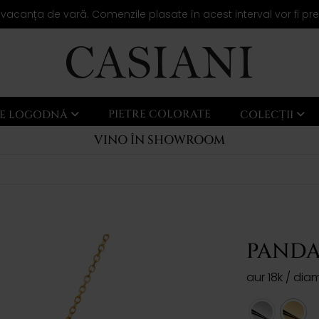
 vacanța de vară. Comenzile plasate în acest interval vor fi pr
PIETRE COLORATE
LE LOGODNĂ
COLECȚII
VINO ÎN SHOWROOM
PANDA
aur 18k / dia