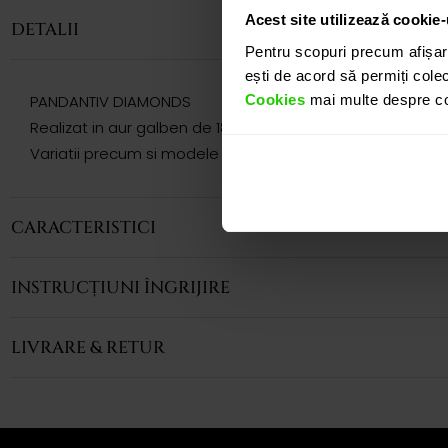
Acest site utilizează cookie-
DETALII
Pentru scopuri precum afișar
ești de acord să permiți colec
Cookies
mai multe despre coo
PANDANTIV DIAMONDS
Realizat in aur galben de 18k, PANDANTIVUL cu lant CASIA
Variatii precum si modele complementare acestui produs 
CARACTERISTICI
INSTRUCȚIUNI ÎNGRIJIRE
LIVRARE & RETUR