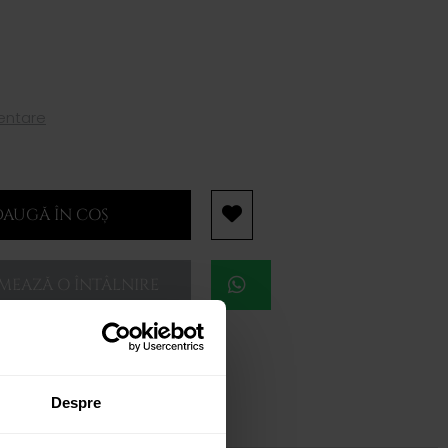
mentare
AUGĂ ÎN COȘ
EAZĂ O ÎNTÂLNIRE
Despre