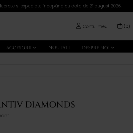
elucrate și expediate începând cu data de 21 august 2026.
Contul meu
(0)
NOUTATI
ACCESORII
DESPRE NOI
NTIV DIAMONDS
mant