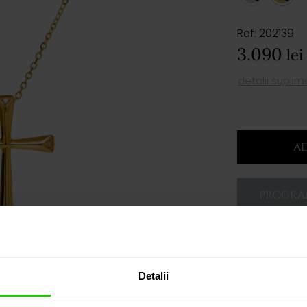
Ref: 202139
3.090
lei
detalii supli
AD
PROGRAM
Detalii