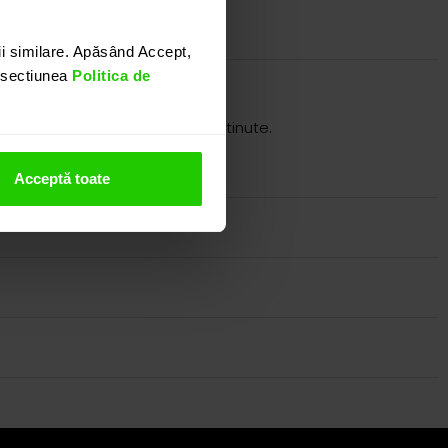
i similare. Apăsând Accept,
n sectiunea
Politica de
icata usor de asortat oricarei tinute.
itand showroom-ul nostru.
Acceptă toate