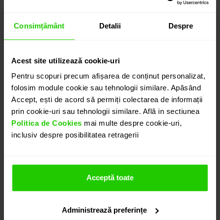
11.035
lei
detalii suplimentare
Consimțământ
Detalii
Despre
Acest site utilizează cookie-uri
ADAUGĂ ÎN COȘ
Pentru scopuri precum afișarea de conținut personalizat,
folosim module cookie sau tehnologii similare. Apăsând
Accept, ești de acord să permiți colectarea de informații
PROGRAMEAZĂ O ÎNTÂLNIRE
prin cookie-uri sau tehnologii similare. Află in sectiunea
Politica de Cookies
mai multe despre cookie-uri,
inclusiv despre posibilitatea retragerii
DETALII
PANDANTIV DIAMONDS
Acceptă toate
Elegant, pandantivul cu lant CASIANI DIAMONDS este
realizat in aur galben de 18k cu diamante . O bijuterie
Administrează preferințe
discreta si eleganta.