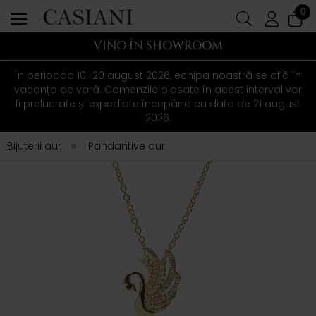
0
VINO ÎN SHOWROOM
În perioada 10–20 august 2026, echipa noastră se află în
vacanța de vară. Comenzile plasate în acest interval vor
fi prelucrate și expediate începând cu data de 21 august
2026.
Bijuterii aur
Pandantive aur