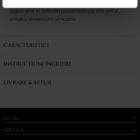
Modele complementare acestui produs puteti
regasi atat in colectia prezentata pe site cat si
vizitand showroom-ul nostru.
CARACTERISTICI
INSTRUCȚIUNI ÎNGRIJIRE
LIVRARE & RETUR
LEGAL
SERVICII