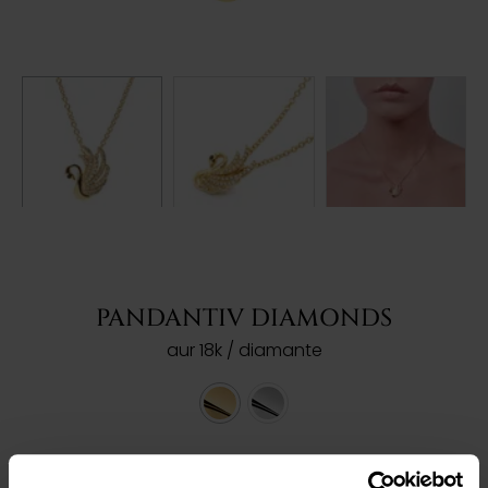
PANDANTIV DIAMONDS
aur 18k / diamante
Ref: 201069