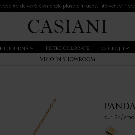
 vacanța de vară. Comenzile plasate în acest interval vor fi pr
PIETRE COLORATE
LE LOGODNĂ
COLECȚII
VINO ÎN SHOWROOM
PANDA
aur 18k / sma