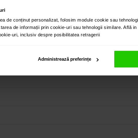
uri
ea de conținut personalizat, folosim module cookie sau tehnologi
tarea de informații prin cookie-uri sau tehnologii similare. Află i
kie-uri, inclusiv despre posibilitatea retragerii
 aur galben de 18k cu smaralde este o bijuterie potrivita atat
nat separat.
egasi atat in colectia prezentata pe site cat si vizitand sh
Administrează preferințe