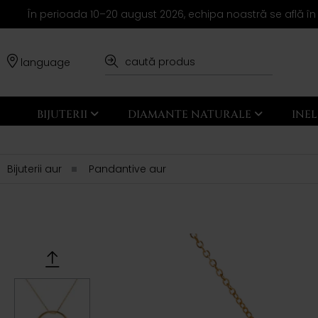
În perioada 10–20 august 2026, echipa noastră se află în
language
BIJUTERII
DIAMANTE NATURALE
INE
Bijuterii aur
Pandantive aur