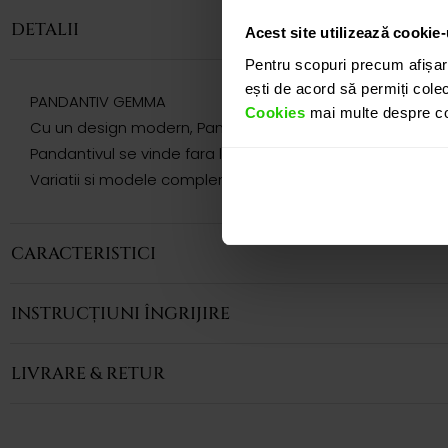
DETALII
Acest site utilizează cookie-
Pentru scopuri precum afișar
ești de acord să permiți colec
PANDANTIV GEMMA
Cookies
mai multe despre coo
Cu un design modern, Pandantivul CASIANI GEMMA relizat in
Pandantivul se vinde fara lant, acesta putand fi achizitio
Variatii si modele complementare acestui produs puteti r
CARACTERISTICI
INSTRUCȚIUNI ÎNGRIJIRE
LIVRARE & RETUR