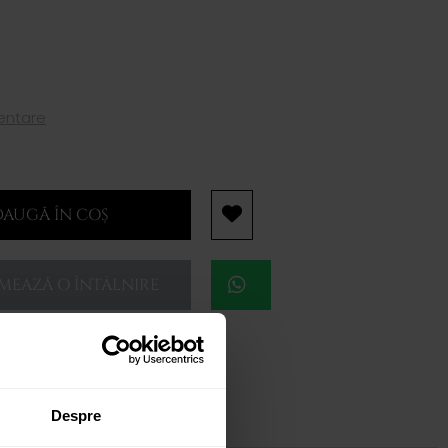
mentare
AUGĂ ÎN COȘ
EAZĂ O ÎNTÂLNIRE
Despre