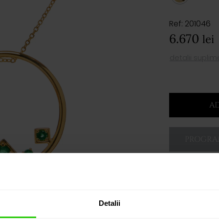
Ref: 201046
6.670
lei
detalii supli
AD
PROGRAM
Detalii