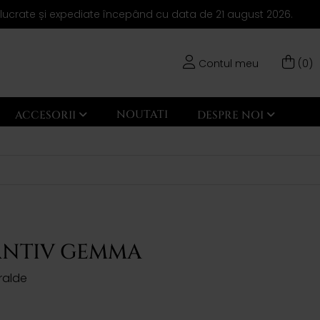
elucrate și expediate începând cu data de 21 august 2026.
Contul meu
(0)
NOUTATI
ACCESORII
DESPRE NOI
NTIV GEMMA
ralde