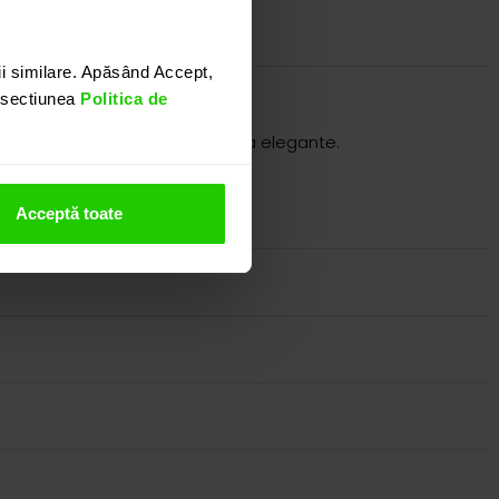
i similare. Apăsând Accept,
n sectiunea
Politica de
 unei tinute lejere cat si uneia elegante.
owroom-ul nostru.
Acceptă toate