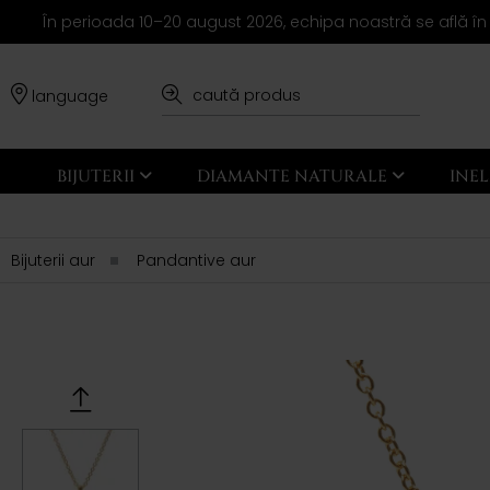
În perioada 10–20 august 2026, echipa noastră se află în
language
BIJUTERII
DIAMANTE NATURALE
INE
Bijuterii aur
Pandantive aur