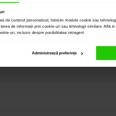
uri
ea de conținut personalizat, folosim module cookie sau tehnologi
 DIAMANTE
tarea de informații prin cookie-uri sau tehnologii similare. Află i
kie-uri, inclusiv despre posibilitatea retragerii
nte din aur galben de 18k este o bijuterie frumoasa si elegan
aietura marquise insumand 3.58 ct. si diamante sampanie cu t
at separat.
in colectia prezentata pe site cat si vizitand showroom-ul 
Administrează preferințe