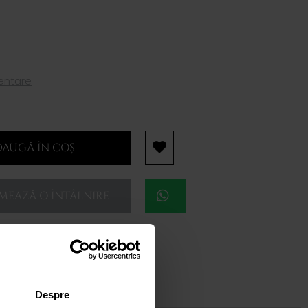
mentare
AUGĂ ÎN COȘ
EAZĂ O ÎNTÂLNIRE
Despre