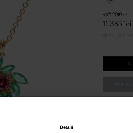
Ref: 201077
11.385
lei
detalii supli
AD
PROGRAM
Detalii