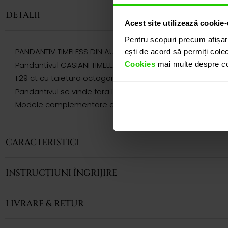
DETALII
Acest site utilizează cookie-
Pentru scopuri precum afișar
PANDANTIV TIMELESS DIN AUR 18k CU GRANAT, SMARALDE SI
ești de acord să permiți colec
Cookies
mai multe despre coo
Pandantivul CASIANI TIMELESS cu Granat, Smaralde si Diama
1.29 ct cu taietura octogon, inconjurat de smaralde cu t
Pandantivul se vinde fara lant, acesta poate fi achizition
Modele complementare acestui produs puteti regasi atat 
CARACTERISTICI
INSTRUCȚIUNI ÎNGRIJIRE
LIVRARE & RETUR