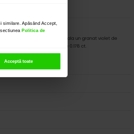
i similare. Apăsând Accept,
n sectiunea
Politica de
ta. Prezinta ca si piatra centrala un granat violet de
aietura rotunda cu un total de 0.178 ct.
nostru.
Acceptă toate