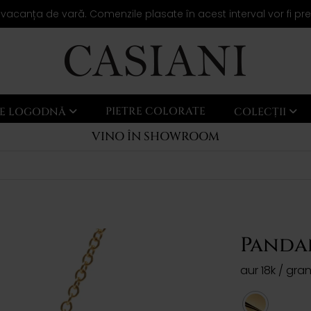
 vacanța de vară. Comenzile plasate în acest interval vor fi pr
PIETRE COLORATE
LE LOGODNĂ
COLECȚII
VINO ÎN SHOWROOM
Pandan
aur 18k / gr