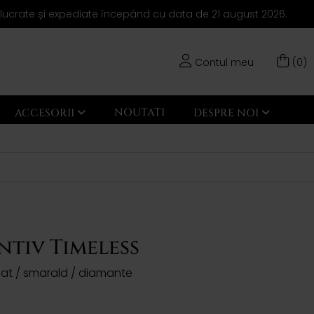
elucrate și expediate începând cu data de 21 august 2026.
Contul meu
(0)
NOUTATI
ACCESORII
DESPRE NOI
tiv Timeless
anat / smarald / diamante