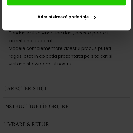
prezentate safire albastre de diferite forme si
marimi in libera miscare. Doua diamante totalizand
Administrează preferințe
0.04ct sunt incastrate atat pe ambele fete ale
agatatorii.
Pandantivul se vinde fara lant, acesta poate fi
achizitionat separat.
Modele complementare acestui produs puteti
regasi atat in colectia prezentata pe site cat si
vizitand showroom-ul nostru.
CARACTERISTICI
INSTRUCȚIUNI ÎNGRIJIRE
LIVRARE & RETUR