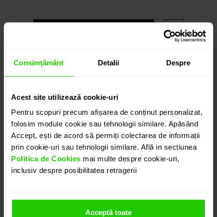
ADAUGĂ ÎN COȘ
PROGRAMEAZĂ O ÎNTÂLNIRE
Consimțământ
Detalii
Despre
DETALII
Acest site utilizează cookie-uri
Pentru scopuri precum afișarea de conținut personalizat,
folosim module cookie sau tehnologii similare. Apăsând
PANDANTIV TANDEM DIN AUR DE 18k CU SAFIRE SI
Accept, ești de acord să permiți colectarea de informații
DIAMANTE
prin cookie-uri sau tehnologii similare. Află in sectiunea
Pandantivul CASIANI TANDEM cu Safire si Diamante
Politica de Cookies
mai multe despre cookie-uri,
este o bijuterie aparte, lucrata cu minutiozitate: un
inclusiv despre posibilitatea retragerii
pandantiv mobil alcatuit din doua sticle de safir cu
diametrul de 20mm sigilate de un cerc de aur
galben de 18k, in interiorul astfel creat fiind
Acceptă toate