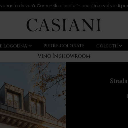
 vacanța de vară. Comenzile plasate în acest interval vor fi pr
PIETRE COLORATE
LE LOGODNĂ
COLECȚII
VINO ÎN SHOWROOM