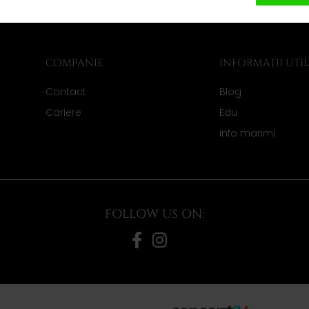
COMPANIE
INFORMAȚII UTI
Contact
Blog
Cariere
Edu
Info marimi
FOLLOW US ON: