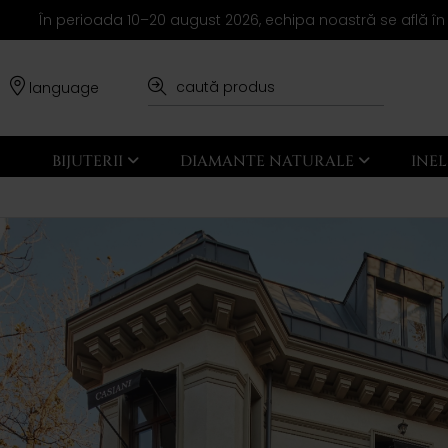
În perioada 10–20 august 2026, echipa noastră se află în
language
BIJUTERII
DIAMANTE NATURALE
INE