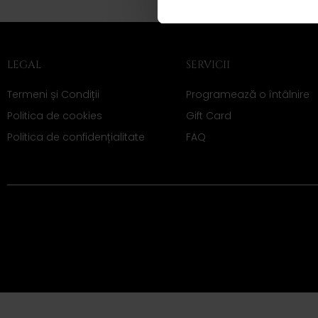
LEGAL
SERVICII
Termeni și Condiții
Programează o întâlnire
Politica de cookies
Gift Card
Politica de confidențialitate
FAQ