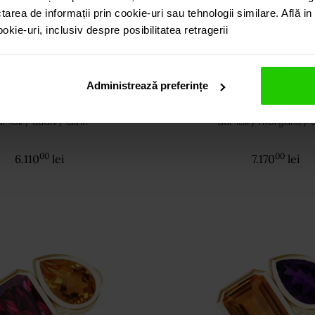
tarea de informații prin cookie-uri sau tehnologii similare. Află i
kie-uri, inclusiv despre posibilitatea retragerii
Administrează preferințe
Inel DUET
Inel DUET
r 18k / cuart / citrin
aur 18k / morganit / 
00
00
6.110
lei
7.170
lei