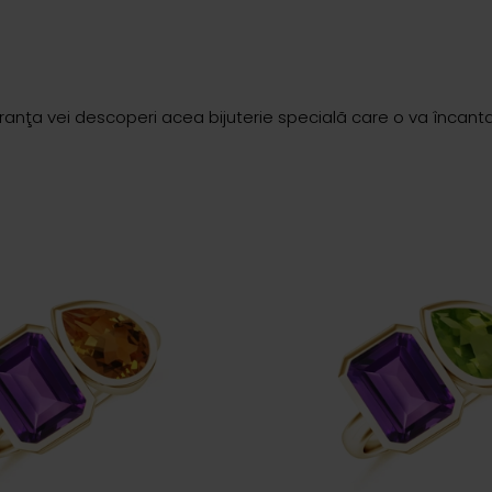
uranţa vei descoperi acea bijuterie specialã care o va încanta