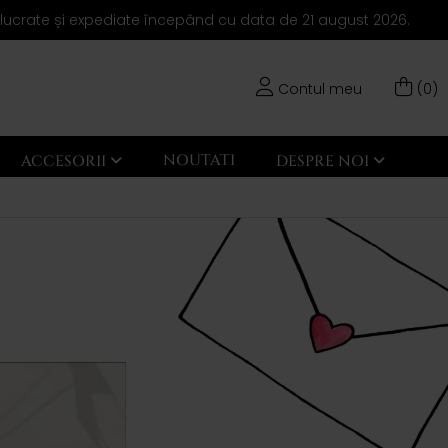
elucrate și expediate începând cu data de 21 august 2026.
Contul meu
(0)
NOUTATI
ACCESORII
DESPRE NOI