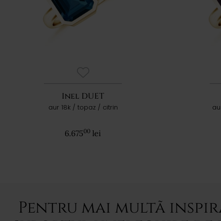
Inel DUET
aur 18k / topaz / citrin
aur
00
6.675
lei
Pentru mai multã inspir