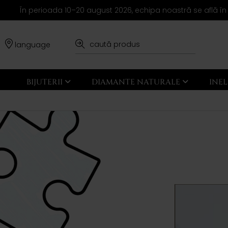
În perioada 10–20 august 2026, echipa noastră se află în
language
BIJUTERII
DIAMANTE NATURALE
INE