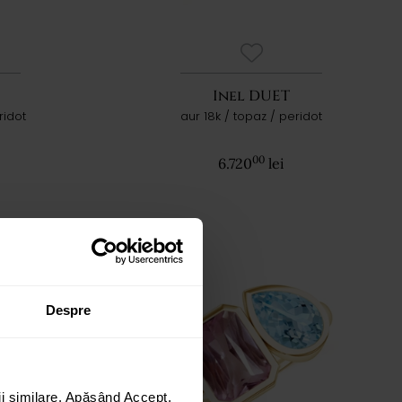
Inel DUET
ridot
aur 18k / topaz / peridot
00
6.720
lei
Despre
i similare. Apăsând Accept,