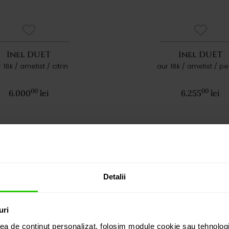
Inel DUET
Inel DUET
 18k / ametist / citrin
aur 18k / ametist / pe
00
00
6.000
lei
6.255
lei
Detalii
uri
ea de conținut personalizat, folosim module cookie sau tehnologi