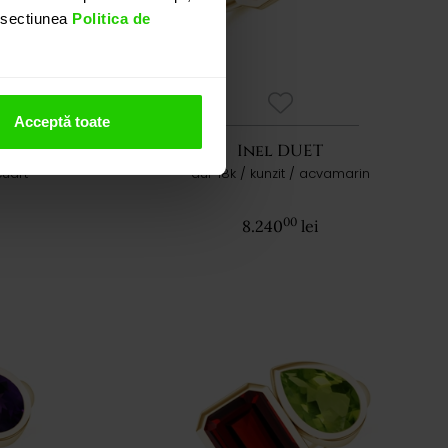
n sectiunea
Politica de
Acceptă toate
Inel DUET
cuart
aur 18k / kunzit / acvamarin
00
8.240
lei