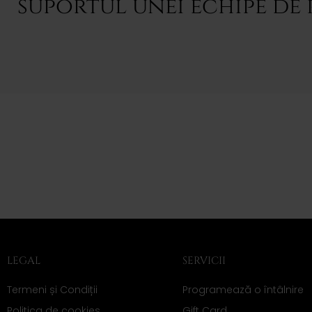
suportul unei echipe de 
LEGAL
SERVICII
Termeni și Condiții
Programează o întâlnire
Politica de cookies
Gift Card