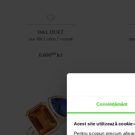
Inel DUET
aur 18k / citrin / rodolit
aur
00
6.600
lei
Consimțământ
Acest site utilizează cookie-
Pentru scopuri precum afișar