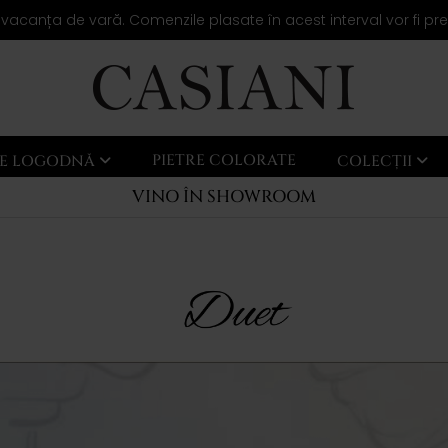
 vacanța de vară. Comenzile plasate în acest interval vor fi pr
PIETRE COLORATE
LE LOGODNĂ
COLECȚII
VINO ÎN SHOWROOM