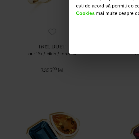
ești de acord să permiți colec
Cookies
mai multe despre coo
Inel DUET
aur 18k / citrin / tanzanit
au
00
7.355
lei