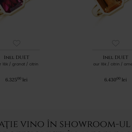
Inel DUET
Inel DUET
 18k / granat / citrin
aur 18k / citrin / ame
00
00
6.325
lei
6.430
lei
aţie vino în showroom-ul 