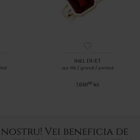
Inel DUET
tist
aur 18k / granat / peridot
00
7.630
lei
nostru! Vei beneficia de