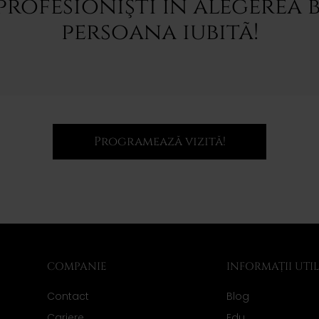
profesionişti în alegerea b
persoana iubitã!
Programează vizită!
COMPANIE
INFORMAȚII UTI
Contact
Blog
Cariere
Edu