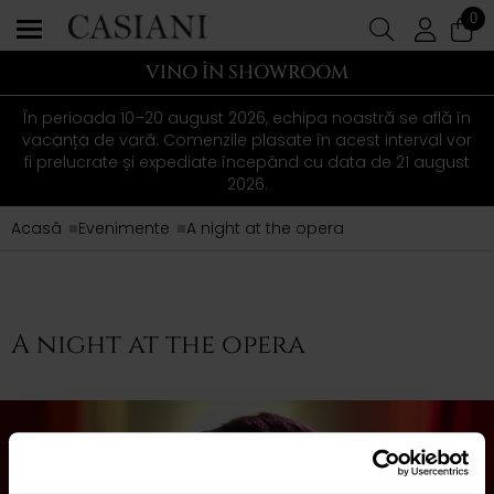
0
VINO ÎN SHOWROOM
În perioada 10–20 august 2026, echipa noastră se află în
vacanța de vară. Comenzile plasate în acest interval vor
fi prelucrate și expediate începând cu data de 21 august
2026.
Acasă
Evenimente
A night at the opera
A night at the opera